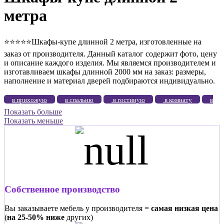
метра
⭐️⭐️⭐️⭐️⭐️Шкафы-купе длинной 2 метра, изготовленные на
заказ от производителя. Данный каталог содержит фото, цену
и описание каждого изделия. Мы являемся производителем и
изготавливаем шкафы длинной 2000 мм на заказ: размеры,
наполнение и материал дверей подбираются индивидуально.
в прихожую
в спальню
в гостиную
в комнату
в
Показать больше
зал
в коридор
во всю стену
с зеркалом
с
Показать меньше
фотопечатью
2-дверные
3-дверные
4-дверные
5-
дверные
без зеркал
в детскую
в гардеробную
цветное стекло
угловые
ЛДСП
высокие
большие
маленькие
до потолка
длинные
узкие
широкие
эконом
элитные
на балкон
Собственное производство
белые
Вы заказываете мебель у производителя =
самая низкая цена
(
на 25-50% ниже
других)