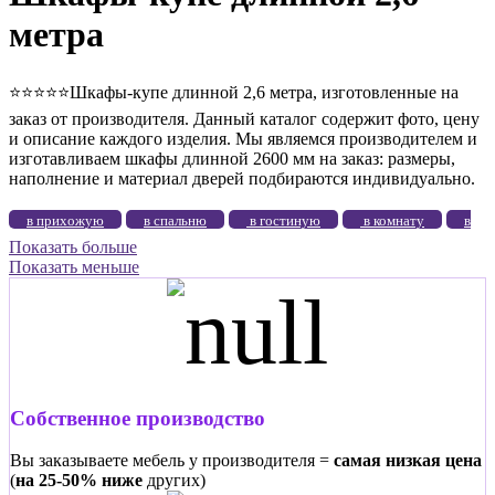
метра
⭐️⭐️⭐️⭐️⭐️Шкафы-купе длинной 2,6 метра, изготовленные на
заказ от производителя. Данный каталог содержит фото, цену
и описание каждого изделия. Мы являемся производителем и
изготавливаем шкафы длинной 2600 мм на заказ: размеры,
наполнение и материал дверей подбираются индивидуально.
в прихожую
в спальню
в гостиную
в комнату
в
Показать больше
зал
в коридор
во всю стену
с зеркалом
с
Показать меньше
фотопечатью
2-дверные
3-дверные
4-дверные
5-
дверные
без зеркал
в детскую
в гардеробную
цветное стекло
угловые
ЛДСП
высокие
большие
маленькие
до потолка
длинные
узкие
широкие
эконом
элитные
на балкон
Собственное производство
белые
Вы заказываете мебель у производителя =
самая низкая цена
(
на 25-50% ниже
других)