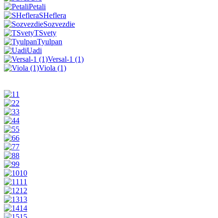
Petali
SHeflera
Sozvezdie
TSvety
Tyulpan
Uadi
Versal-1 (1)
Viola (1)
1
2
3
4
5
6
7
8
9
10
11
12
13
14
15