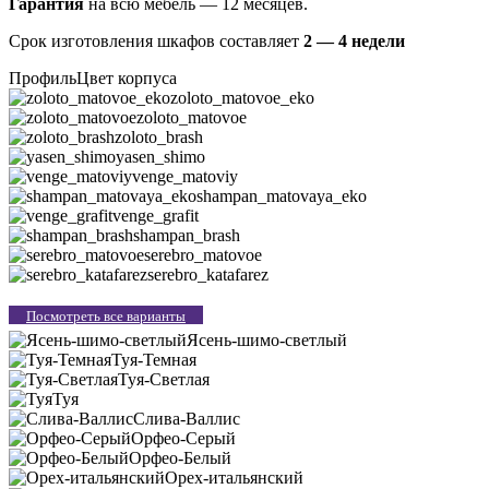
Гарантия
на всю мебель — 12 месяцев.
Срок изготовления шкафов составляет
2 — 4 недели
Профиль
Цвет корпуса
zoloto_matovoe_eko
zoloto_matovoe
zoloto_brash
yasen_shimo
venge_matoviy
shampan_matovaya_eko
venge_grafit
shampan_brash
serebro_matovoe
serebro_katafarez
Посмотреть все варианты
Ясень-шимо-светлый
Туя-Темная
Туя-Светлая
Туя
Слива-Валлис
Орфео-Серый
Орфео-Белый
Орех-итальянский