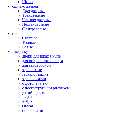
Шпон
сколько дверей
Двухдверные
Трехдверные
Четырехдверные
Нестандартные
С антресолью
цвет
Светлые
Темные
Белые
Двери-купе
двери для шкафа-купе
для встроенного шкафа
для гардеробной
зеркальные
зеркало графит
зеркало сатин
с фотопечатью
с пескоструйным рисунком
узкий профиль
ЛДСП
МДФ
Oracal
стекло сатин