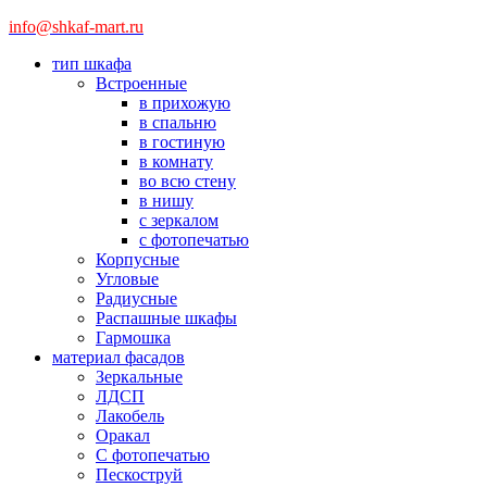
info@shkaf-mart.ru
тип шкафа
Встроенные
в прихожую
в спальню
в гостиную
в комнату
во всю стену
в нишу
с зеркалом
с фотопечатью
Корпусные
Угловые
Радиусные
Распашные шкафы
Гармошка
материал фасадов
Зеркальные
ЛДСП
Лакобель
Оракал
С фотопечатью
Пескоструй