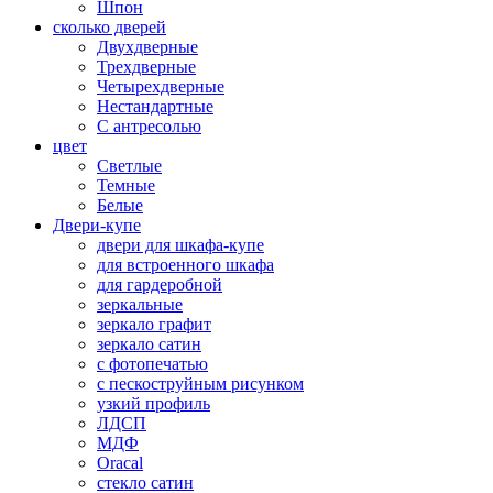
Шпон
сколько дверей
Двухдверные
Трехдверные
Четырехдверные
Нестандартные
С антресолью
цвет
Светлые
Темные
Белые
Двери-купе
двери для шкафа-купе
для встроенного шкафа
для гардеробной
зеркальные
зеркало графит
зеркало сатин
с фотопечатью
с пескоструйным рисунком
узкий профиль
ЛДСП
МДФ
Oracal
стекло сатин