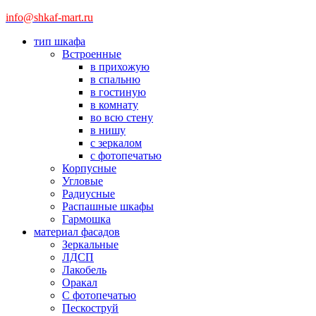
info@shkaf-mart.ru
тип шкафа
Встроенные
в прихожую
в спальню
в гостиную
в комнату
во всю стену
в нишу
с зеркалом
с фотопечатью
Корпусные
Угловые
Радиусные
Распашные шкафы
Гармошка
материал фасадов
Зеркальные
ЛДСП
Лакобель
Оракал
С фотопечатью
Пескоструй