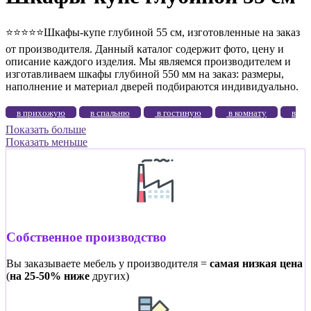
⭐️⭐️⭐️⭐️⭐️Шкафы-купе глубиной 55 см, изготовленные на заказ
от производителя. Данный каталог содержит фото, цену и
описание каждого изделия. Мы являемся производителем и
изготавливаем шкафы глубиной 550 мм на заказ: размеры,
наполнение и материал дверей подбираются индивидуально.
в прихожую
в спальню
в гостиную
в комнату
в
Показать больше
зал
в коридор
во всю стену
с зеркалом
с
Показать меньше
фотопечатью
2-дверные
3-дверные
4-дверные
5-
дверные
без зеркал
в детскую
в гардеробную
цветное стекло
угловые
ЛДСП
высокие
большие
маленькие
до потолка
длинные
узкие
широкие
эконом
элитные
на балкон
Собственное производство
белые
Вы заказываете мебель у производителя =
самая низкая цена
(
на 25-50% ниже
других)