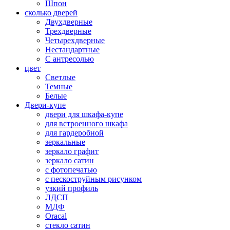
Шпон
сколько дверей
Двухдверные
Трехдверные
Четырехдверные
Нестандартные
С антресолью
цвет
Светлые
Темные
Белые
Двери-купе
двери для шкафа-купе
для встроенного шкафа
для гардеробной
зеркальные
зеркало графит
зеркало сатин
с фотопечатью
с пескоструйным рисунком
узкий профиль
ЛДСП
МДФ
Oracal
стекло сатин