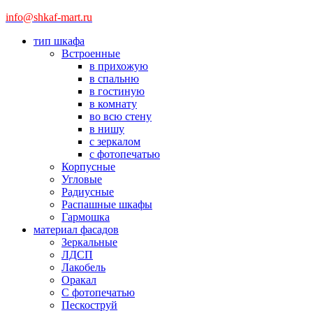
info@shkaf-mart.ru
тип шкафа
Встроенные
в прихожую
в спальню
в гостиную
в комнату
во всю стену
в нишу
с зеркалом
с фотопечатью
Корпусные
Угловые
Радиусные
Распашные шкафы
Гармошка
материал фасадов
Зеркальные
ЛДСП
Лакобель
Оракал
С фотопечатью
Пескоструй