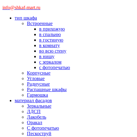
info@shkaf-mart.ru
тип шкафа
Встроенные
в прихожую
в спальню
в гостиную
в комнату
во всю стену
в нишу
с зеркалом
с фотопечатью
Корпусные
Угловые
Радиусные
Распашные шкафы
Гармошка
материал фасадов
Зеркальные
ЛДСП
Лакобель
Оракал
С фотопечатью
Пескоструй