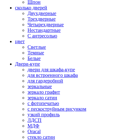
Шпон
сколько дверей
Двухдверные
Трехдверные
Четырехдверные
Нестандартные
С антресолью
цвет
Светлые
Темные
Белые
Двери-купе
двери для шкафа-купе
для встроенного шкафа
для гардеробной
зеркальные
зеркало графит
зеркало сатин
с фотопечатью
с пескоструйным рисунком
узкий профиль
ЛДСП
МДФ
Oracal
стекло сатин