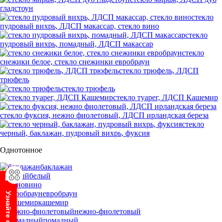
гладстоун
стекло
пудровый вихрь, ЛДСП макассар, стекло вино
стекло
пудровый вихрь, помадный, ЛДСП макассар
стекло
снежики белое, стекло снежинки евробраун
стекло трюфель, ЛДСП
трюфель
стекло трюфель
стекло туарег, ЛДСП Кашемир
стекло фуксия, нежно фиолетовый, ЛДСП ирландская береза
стекло
черный, баклажан, пудровый вихрь, фуксия
Однотонное
баклажан
белый
вино
евробраун
кашемир
нежно-фиолетовый
помадный