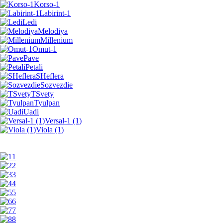
Korso-1
Labirint-1
Ledi
Melodiya
Millenium
Omut-1
Pave
Petali
SHeflera
Sozvezdie
TSvety
Tyulpan
Uadi
Versal-1 (1)
Viola (1)
1
2
3
4
5
6
7
8