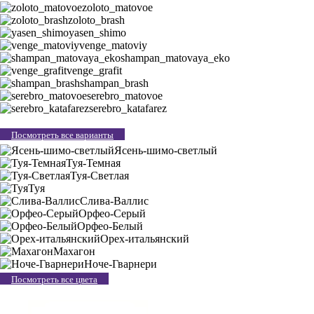
zoloto_matovoe
zoloto_brash
yasen_shimo
venge_matoviy
shampan_matovaya_eko
venge_grafit
shampan_brash
serebro_matovoe
serebro_katafarez
Посмотреть все варианты
Ясень-шимо-светлый
Туя-Темная
Туя-Светлая
Туя
Слива-Валлис
Орфео-Серый
Орфео-Белый
Орех-итальянский
Махагон
Ноче-Гварнери
Посмотреть все цвета