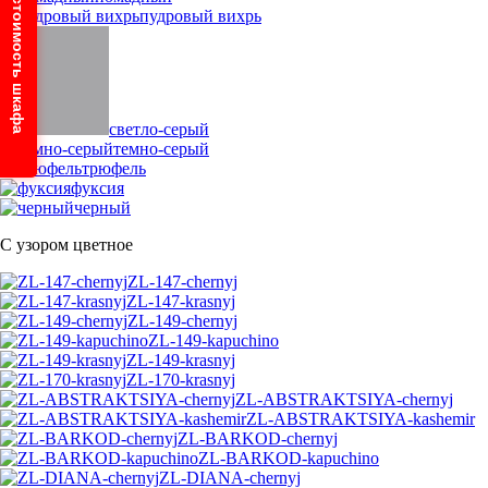
Узнайте стоимость шкафа
пудровый вихрь
светло-серый
темно-серый
трюфель
фуксия
черный
С узором цветное
ZL-147-chernyj
ZL-147-krasnyj
ZL-149-chernyj
ZL-149-kapuchino
ZL-149-krasnyj
ZL-170-krasnyj
ZL-ABSTRAKTSIYA-chernyj
ZL-ABSTRAKTSIYA-kashemir
ZL-BARKOD-chernyj
ZL-BARKOD-kapuchino
ZL-DIANA-chernyj