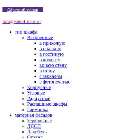
Обратный звонок
info@shkaf-mart.ru
тип шкафа
Встроенные
в прихожую
в спальню
в гостиную
в комнату
во всю стену
в нишу
с зеркалом
с фотопечатью
Корпусные
Угловые
Радиусные
Распашные шкафы
Гармошка
материал фасадов
Зеркальные
ЛДСП
Лакобель
Оракал