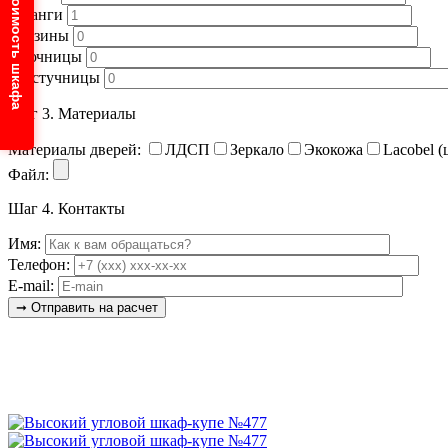
Узнайте стоимость шкафа
Штанги
Корзины
Брючницы
Галстучницы
Шаг 3.
Материалы
Материалы дверей:
ЛДСП
Зеркало
Экокожа
Lacobel (
Файл:
Шаг 4.
Контакты
Имя:
Телефон:
E-mail: