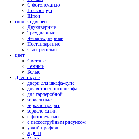
С фотопечатью
Пескоструй
Шпон
сколько дверей
Двухдверные
Трехдверные
Четырехдверные
Нестандартные
С антресолью
цвет
Светлые
Темные
Белые
Двери-купе
двери для шкафа-купе
для встроенного шкафа
для гардеробной
зеркальные
зеркало графит
зеркало сатин
с фотопечатью
с пескоструйным рисунком
узкий профиль
ЛДСП
МДФ