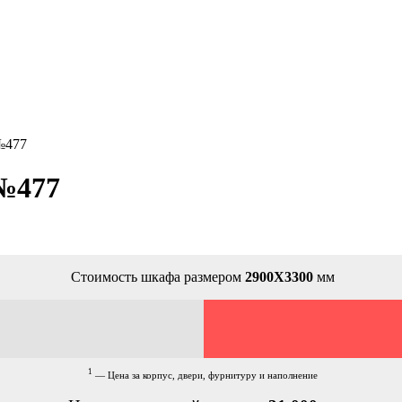
№477
№477
Стоимость шкафа размером
2900Х3300
мм
1
— Цена за корпус, двери, фурнитуру и наполнение