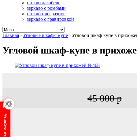
стекло лакобель
зеркало с ромбами
стекло прозрачное
зеркало с гравировкой
Главная
›
Угловые шкафы-купе
›
Угловой шкаф-купе в прихож
Угловой шкаф-купе в прихож
45 000 р