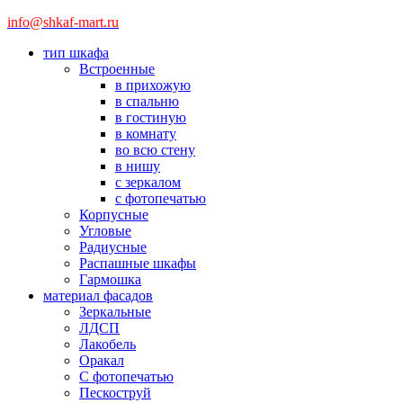
info@shkaf-mart.ru
тип шкафа
Встроенные
в прихожую
в спальню
в гостиную
в комнату
во всю стену
в нишу
с зеркалом
с фотопечатью
Корпусные
Угловые
Радиусные
Распашные шкафы
Гармошка
материал фасадов
Зеркальные
ЛДСП
Лакобель
Оракал
С фотопечатью
Пескоструй