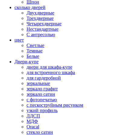
Шпон
сколько дверей
Двухдверные
Трехдверные
Четырехдверные
Нестандартные
С антресолью
цвет
Светлые
Темные
Белые
Двери-купе
двери для шкафа-купе
для встроенного шкафа
для гардеробной
зеркальные
зеркало графит
зеркало сатин
с фотопечатью
с пескоструйным рисунком
узкий профиль
ЛДСП
МДФ
Oracal
стекло сатин