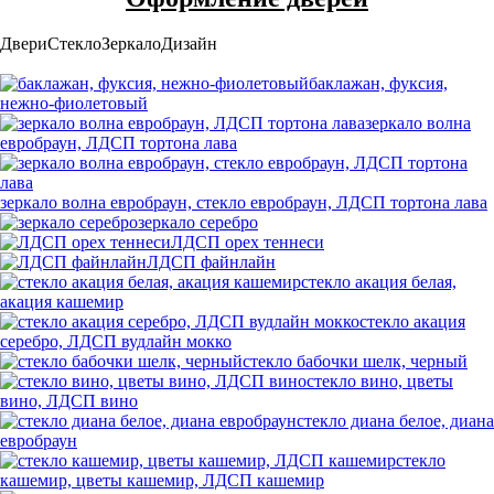
Двери
Стекло
Зеркало
Дизайн
баклажан, фуксия,
нежно-фиолетовый
зеркало волна
евробраун, ЛДСП тортона лава
зеркало волна евробраун, стекло евробраун, ЛДСП тортона лава
зеркало серебро
ЛДСП орех теннеси
ЛДСП файнлайн
стекло акация белая,
акация кашемир
стекло акация
серебро, ЛДСП вудлайн мокко
стекло бабочки шелк, черный
стекло вино, цветы
вино, ЛДСП вино
стекло диана белое, диана
евробраун
стекло
кашемир, цветы кашемир, ЛДСП кашемир