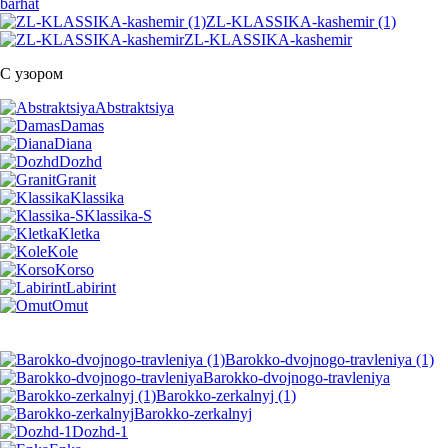
barhat
ZL-KLASSIKA-kashemir (1)
ZL-KLASSIKA-kashemir
С узором
Abstraktsiya
Damas
Diana
Dozhd
Granit
Klassika
Klassika-S
Kletka
Kole
Korso
Labirint
Omut
Barokko-dvojnogo-travleniya (1)
Barokko-dvojnogo-travleniya
Barokko-zerkalnyj (1)
Barokko-zerkalnyj
Dozhd-1