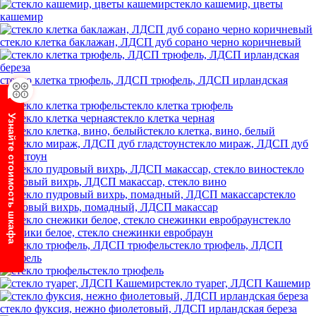
стекло кашемир, цветы
кашемир
стекло клетка баклажан, ЛДСП дуб сорано черно коричневый
стекло клетка трюфель, ЛДСП трюфель, ЛДСП ирландская
береза
стекло клетка трюфель
стекло клетка черная
Узнайте стоимость шкафа
стекло клетка, вино, белый
стекло мираж, ЛДСП дуб
гладстоун
стекло
пудровый вихрь, ЛДСП макассар, стекло вино
стекло
пудровый вихрь, помадный, ЛДСП макассар
стекло
снежики белое, стекло снежинки евробраун
стекло трюфель, ЛДСП
трюфель
стекло трюфель
стекло туарег, ЛДСП Кашемир
стекло фуксия, нежно фиолетовый, ЛДСП ирландская береза