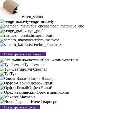
yasen_shimo
venge_matoviy
shampan_matovaya_eko
venge_grafit
shampan_brash
serebro_matovoe
serebro_katafarez
Посмотреть все варианты
Ясень-шимо-светлый
Туя-Темная
Туя-Светлая
Туя
Слива-Валлис
Орфео-Серый
Орфео-Белый
Орех-итальянский
Махагон
Ноче-Гварнери
Посмотреть все цвета