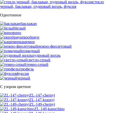
стекло
черный, баклажан, пудровый вихрь, фуксия
Однотонное
баклажан
белый
вино
евробраун
кашемир
нежно-фиолетовый
помадный
пудровый вихрь
светло-серый
темно-серый
трюфель
фуксия
черный
С узором цветное
ZL-147-chernyj
ZL-147-krasnyj
ZL-149-chernyj
ZL-149-kapuchino