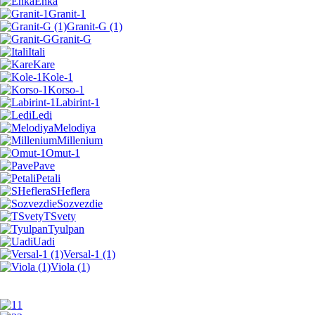
Enka
Granit-1
Granit-G (1)
Granit-G
Itali
Kare
Kole-1
Korso-1
Labirint-1
Ledi
Melodiya
Millenium
Omut-1
Pave
Petali
SHeflera
Sozvezdie
TSvety
Tyulpan
Uadi
Versal-1 (1)
Viola (1)
1