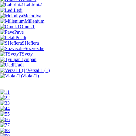
Labirint-1
Ledi
Melodiya
Millenium
Omut-1
Pave
Petali
SHeflera
Sozvezdie
TSvety
Tyulpan
Uadi
Versal-1 (1)
Viola (1)
1
2
3
4
5
6
7
8
9