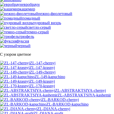
евробраун
кашемир
нежно-фиолетовый
помадный
пудровый вихрь
светло-серый
темно-серый
трюфель
фуксия
черный
С узором цветное
ZL-147-chernyj
ZL-147-krasnyj
ZL-149-chernyj
ZL-149-kapuchino
ZL-149-krasnyj
ZL-170-krasnyj
ZL-ABSTRAKTSIYA-chernyj
ZL-ABSTRAKTSIYA-kashemir
ZL-BARKOD-chernyj
ZL-BARKOD-kapuchino
ZL-DIANA-chernyj
ZL-DIANA-grafit