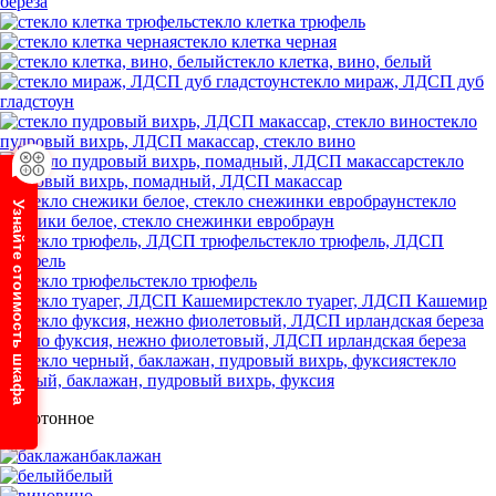
береза
стекло клетка трюфель
стекло клетка черная
стекло клетка, вино, белый
стекло мираж, ЛДСП дуб
гладстоун
стекло
пудровый вихрь, ЛДСП макассар, стекло вино
стекло
пудровый вихрь, помадный, ЛДСП макассар
стекло
Узнайте стоимость шкафа
снежики белое, стекло снежинки евробраун
стекло трюфель, ЛДСП
трюфель
стекло трюфель
стекло туарег, ЛДСП Кашемир
стекло фуксия, нежно фиолетовый, ЛДСП ирландская береза
стекло
черный, баклажан, пудровый вихрь, фуксия
Однотонное
баклажан
белый
вино