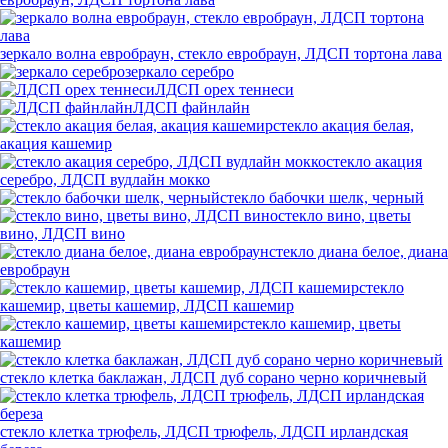
зеркало волна евробраун, стекло евробраун, ЛДСП тортона лава
зеркало серебро
ЛДСП орех теннеси
ЛДСП файнлайн
стекло акация белая,
акация кашемир
стекло акация
серебро, ЛДСП вудлайн мокко
стекло бабочки шелк, черный
стекло вино, цветы
вино, ЛДСП вино
стекло диана белое, диана
евробраун
стекло
кашемир, цветы кашемир, ЛДСП кашемир
стекло кашемир, цветы
кашемир
стекло клетка баклажан, ЛДСП дуб сорано черно коричневый
стекло клетка трюфель, ЛДСП трюфель, ЛДСП ирландская