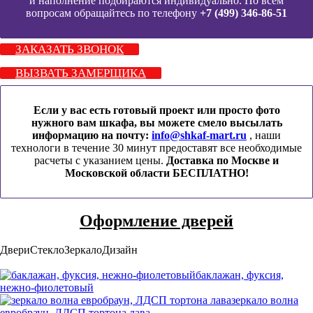
и наполнение подбираются индивидуально. По всем
вопросам обращайтесь по телефону
+7 (499) 346-86-51
ЗАКАЗАТЬ ЗВОНОК
ВЫЗВАТЬ ЗАМЕРЩИКА
Если у вас есть готовый проект или просто фото
нужного вам шкафа, вы можете смело высылать
информацию на почту:
info@shkaf-mart.ru
, наши
технологи в течение 30 минут предоставят все необходимые
расчеты с указанием цены.
Доставка по Москве и
Московской области БЕСПЛАТНО!
Оформление дверей
Двери
Стекло
Зеркало
Дизайн
баклажан, фуксия,
нежно-фиолетовый
зеркало волна
евробраун, ЛДСП тортона лава