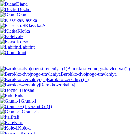
Diana
Dozhd
Granit
Klassika
Klassika-S
Kletka
Kole
Korso
Labirint
Omut
Barokko-dvojnogo-travleniya (1)
Barokko-dvojnogo-travleniya
Barokko-zerkalnyj (1)
Barokko-zerkalnyj
Dozhd-1
Enka
Granit-1
Granit-G (1)
Granit-G
Itali
Kare
Kole-1
Korso-1