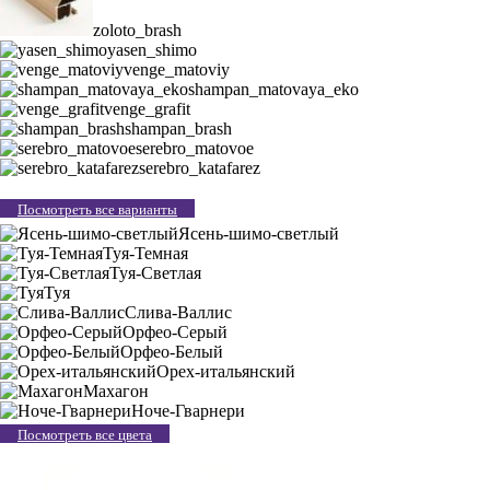
zoloto_brash
yasen_shimo
venge_matoviy
shampan_matovaya_eko
venge_grafit
shampan_brash
serebro_matovoe
serebro_katafarez
Посмотреть все варианты
Ясень-шимо-светлый
Туя-Темная
Туя-Светлая
Туя
Слива-Валлис
Орфео-Серый
Орфео-Белый
Орех-итальянский
Махагон
Ноче-Гварнери
Посмотреть все цвета