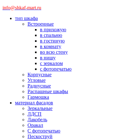
info@shkaf-mart.ru
тип шкафа
Встроенные
в прихожую
в спальню
в гостиную
в комнату
во всю стену
в нишу
с зеркалом
с фотопечатью
Корпусные
Угловые
Радиусные
Распашные шкафы
Гармошка
материал фасадов
Зеркальные
ЛДСП
Лакобель
Оракал
С фотопечатью
Пескоструй