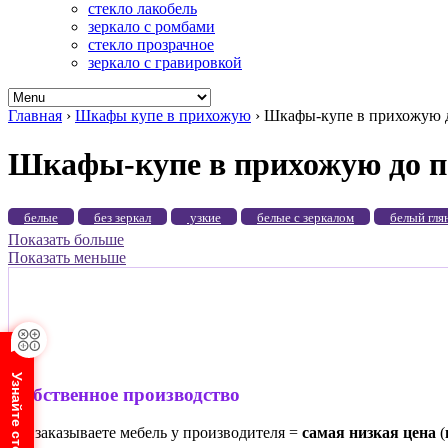
стекло лакобель
зеркало с ромбами
стекло прозрачное
зеркало с гравировкой
Главная
›
Шкафы купе в прихожую
›
Шкафы-купе в прихожую д
Шкафы-купе в прихожую до п
белые
без зеркал
узкие
белые с зеркалом
белый гля
Показать больше
Показать меньше
Собственное производство
Вы заказываете мебель у производителя =
самая низкая цена
(