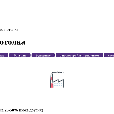
о потолка
отолка
нец
большие
2-дверные
с пескоструйным рисунком
све
на 25-50% ниже
других)