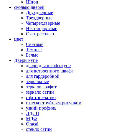
Шпон
сколько дверей
Двухдверные
Трехдверные
Четырехдверные
Нестандартные
С антресолью
цвет
Светлые
Темные
Белые
Двери-купе
двери для шкафа-купе
для встроенного шкафа
для гардеробной
зеркальные
зеркало графит
зеркало сатин
с фотопечатью
с пескоструйным рисунком
узкий профиль
ЛДСП
МДФ
Oracal
стекло сатин