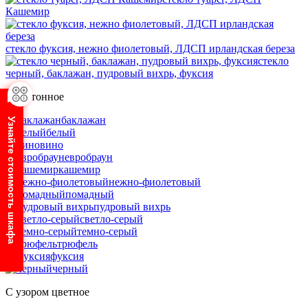
Кашемир
стекло фуксия, нежно фиолетовый, ЛДСП ирландская береза
стекло
черный, баклажан, пудровый вихрь, фуксия
Однотонное
баклажан
Узнайте стоимость шкафа
белый
вино
евробраун
кашемир
нежно-фиолетовый
помадный
пудровый вихрь
светло-серый
темно-серый
трюфель
фуксия
черный
С узором цветное