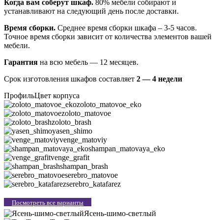
Когда вам соберут шкаф.
80% мебели собирают и
устанавливают на следующий день после доставки.
Время сборки.
Среднее время сборки шкафа – 3-5 часов.
Точное время сборки зависит от количества элементов вашей
мебели.
Гарантия
на всю мебель — 12 месяцев.
Срок изготовления шкафов составляет
2 — 4 недели
Профиль
Цвет корпуса
zoloto_matovoe_eko
zoloto_matovoe
zoloto_brash
yasen_shimo
venge_matoviy
shampan_matovaya_eko
venge_grafit
shampan_brash
serebro_matovoe
serebro_katafarez
Посмотреть все варианты
Ясень-шимо-светлый