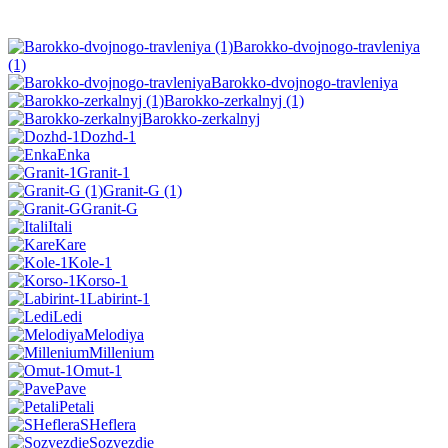
Barokko-dvojnogo-travleniya
(1)
Barokko-dvojnogo-travleniya
Barokko-zerkalnyj (1)
Barokko-zerkalnyj
Dozhd-1
Enka
Granit-1
Granit-G (1)
Granit-G
Itali
Kare
Kole-1
Korso-1
Labirint-1
Ledi
Melodiya
Millenium
Omut-1
Pave
Petali
SHeflera
Sozvezdie