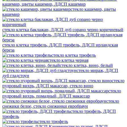
кашемир, цветы кашемир, ЛДСП кашемир
стекло кашемир, цветы
кашемир
стекло клетка баклажан, ЛДСП дуб сорано черно коричневый
стекло клетка трюфель, ЛДСП трюфель, ЛДСП ирландская
береза
стекло клетка трюфель
стекло клетка черная
стекло клетка, вино, белый
стекло мираж, ЛДСП
дуб гладстоун
стекло
пудровый вихрь, ЛДСП макассар, стекло вино
стекло
пудровый вихрь, помадный, ЛДСП макассар
стекло
снежики белое, стекло снежинки евробраун
стекло трюфель, ЛДСП
трюфель
стекло трюфель
стекло туарег, ЛДСП