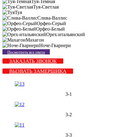
Туя-Темная
Туя-Светлая
Туя
Слива-Валлис
Орфео-Серый
Орфео-Белый
Орех-итальянский
Махагон
Ноче-Гварнери
Посмотреть все цвета
ЗАКАЗАТЬ ЗВОНОК
ВЫЗВАТЬ ЗАМЕРЩИКА
3-1
3-2
3-3