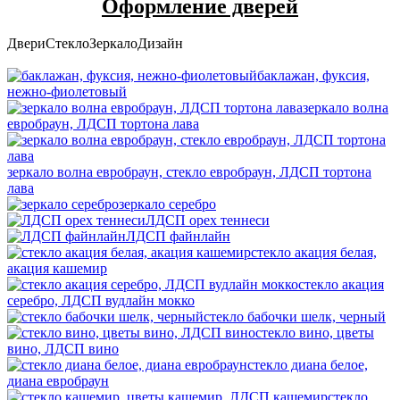
Оформление дверей
Двери
Стекло
Зеркало
Дизайн
баклажан, фуксия,
нежно-фиолетовый
зеркало волна
евробраун, ЛДСП тортона лава
зеркало волна евробраун, стекло евробраун, ЛДСП тортона
лава
зеркало серебро
ЛДСП орех теннеси
ЛДСП файнлайн
стекло акация белая,
акация кашемир
стекло акация
серебро, ЛДСП вудлайн мокко
стекло бабочки шелк, черный
стекло вино, цветы
вино, ЛДСП вино
стекло диана белое,
диана евробраун
стекло