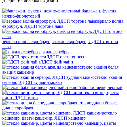
Двери
Стекло
Зеркало
Дизайн
баклажан, фуксия,
нежно-фиолетовый
зеркало волна
евробраун, ЛДСП тортона лава
зеркало волна евробраун, стекло евробраун, ЛДСП тортона
лава
зеркало серебро
ЛДСП орех теннеси
ЛДСП файнлайн
стекло акация белая,
акация кашемир
стекло акация
серебро, ЛДСП вудлайн мокко
стекло бабочки шелк, черный
стекло вино, цветы
вино, ЛДСП вино
стекло диана белое,
диана евробраун
стекло
кашемир, цветы кашемир, ЛДСП кашемир
стекло кашемир, цветы