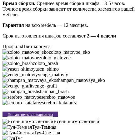
Время сборки.
Среднее время сборки шкафа – 3-5 часов.
Точное время сборки зависит от количества элементов вашей
мебели.
Гарантия
на всю мебель — 12 месяцев.
Срок изготовления шкафов составляет
2 — 4 недели
Профиль
Цвет корпуса
zoloto_matovoe_eko
zoloto_matovoe
zoloto_brash
yasen_shimo
venge_matoviy
shampan_matovaya_eko
venge_grafit
shampan_brash
serebro_matovoe
serebro_katafarez
Посмотреть все варианты
Ясень-шимо-светлый
Туя-Темная
Туя-Светлая
Туя