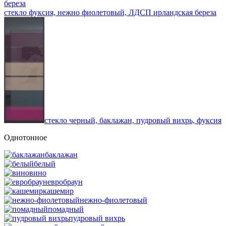
стекло фуксия, нежно фиолетовый, ЛДСП ирландская береза
стекло черный, баклажан, пудровый вихрь, фуксия
Однотонное
баклажан
белый
вино
евробраун
кашемир
нежно-фиолетовый
помадный
пудровый вихрь