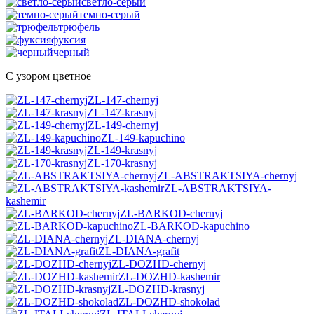
светло-серый
темно-серый
трюфель
фуксия
черный
С узором цветное
ZL-147-chernyj
ZL-147-krasnyj
ZL-149-chernyj
ZL-149-kapuchino
ZL-149-krasnyj
ZL-170-krasnyj
ZL-ABSTRAKTSIYA-chernyj
ZL-ABSTRAKTSIYA-
kashemir
ZL-BARKOD-chernyj
ZL-BARKOD-kapuchino
ZL-DIANA-chernyj
ZL-DIANA-grafit
ZL-DOZHD-chernyj
ZL-DOZHD-kashemir
ZL-DOZHD-krasnyj
ZL-DOZHD-shokolad