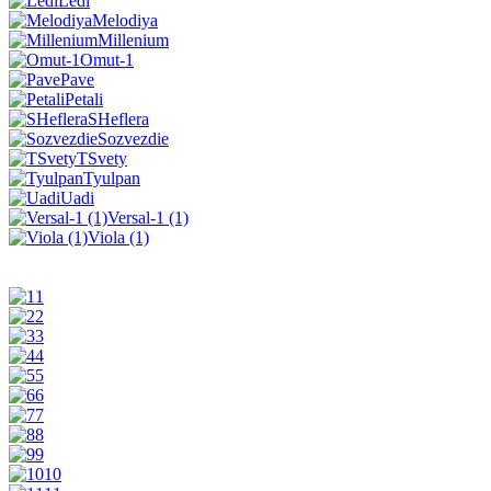
Ledi
Melodiya
Millenium
Omut-1
Pave
Petali
SHeflera
Sozvezdie
TSvety
Tyulpan
Uadi
Versal-1 (1)
Viola (1)
1
2
3
4
5
6
7
8
9
10