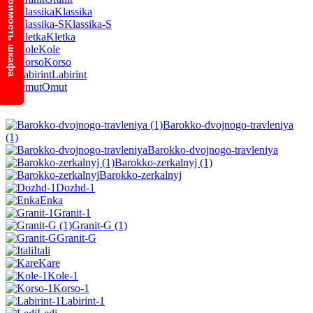
Узнайте стоимость шкафа
Klassika
Klassika-S
Kletka
Kole
Korso
Labirint
Omut
Barokko-dvojnogo-travleniya
(1)
Barokko-dvojnogo-travleniya
Barokko-zerkalnyj (1)
Barokko-zerkalnyj
Dozhd-1
Enka
Granit-1
Granit-G (1)
Granit-G
Itali
Kare
Kole-1
Korso-1
Labirint-1