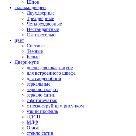
Шпон
сколько дверей
Двухдверные
Трехдверные
Четырехдверные
Нестандартные
С антресолью
цвет
Светлые
Темные
Белые
Двери-купе
двери для шкафа-купе
для встроенного шкафа
для гардеробной
зеркальные
зеркало графит
зеркало сатин
с фотопечатью
с пескоструйным рисунком
узкий профиль
ЛДСП
МДФ
Oracal
стекло сатин