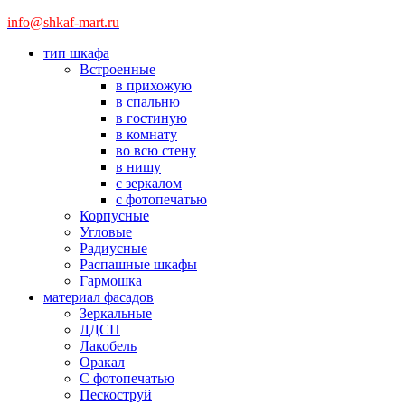
info@shkaf-mart.ru
тип шкафа
Встроенные
в прихожую
в спальню
в гостиную
в комнату
во всю стену
в нишу
с зеркалом
с фотопечатью
Корпусные
Угловые
Радиусные
Распашные шкафы
Гармошка
материал фасадов
Зеркальные
ЛДСП
Лакобель
Оракал
С фотопечатью
Пескоструй