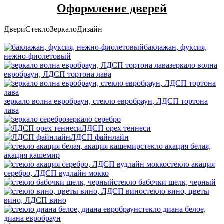
Оформление дверей
Двери
Стекло
Зеркало
Дизайн
баклажан, фуксия,
нежно-фиолетовый
зеркало волна
евробраун, ЛДСП тортона лава
зеркало волна евробраун, стекло евробраун, ЛДСП тортона
лава
зеркало серебро
ЛДСП орех теннеси
ЛДСП файнлайн
стекло акация белая,
акация кашемир
стекло акация
серебро, ЛДСП вудлайн мокко
стекло бабочки шелк, черный
стекло вино, цветы
вино, ЛДСП вино
стекло диана белое,
диана евробраун