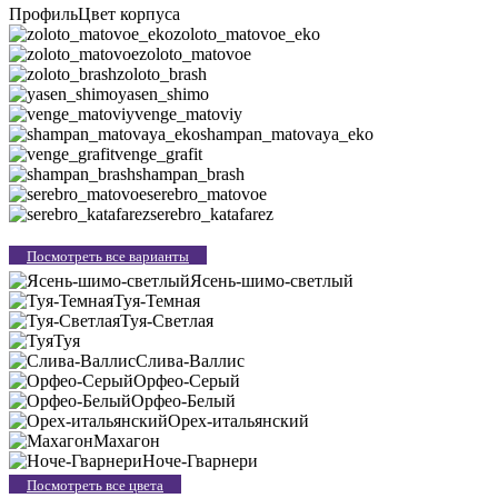
Профиль
Цвет корпуса
zoloto_matovoe_eko
zoloto_matovoe
zoloto_brash
yasen_shimo
venge_matoviy
shampan_matovaya_eko
venge_grafit
shampan_brash
serebro_matovoe
serebro_katafarez
Посмотреть все варианты
Ясень-шимо-светлый
Туя-Темная
Туя-Светлая
Туя
Слива-Валлис
Орфео-Серый
Орфео-Белый
Орех-итальянский
Махагон
Ноче-Гварнери
Посмотреть все цвета