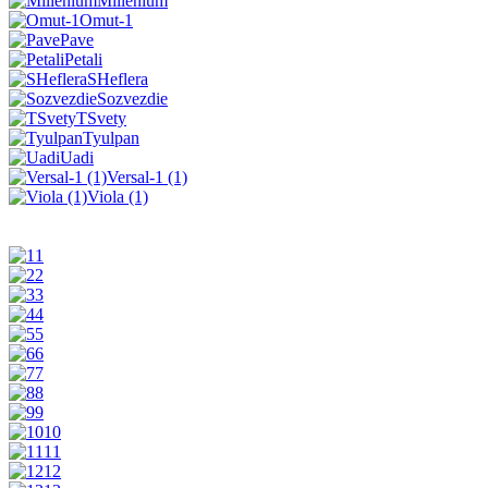
Millenium
Omut-1
Pave
Petali
SHeflera
Sozvezdie
TSvety
Tyulpan
Uadi
Versal-1 (1)
Viola (1)
1
2
3
4
5
6
7
8
9
10
11
12