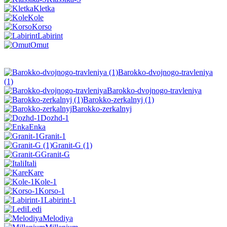
Kletka
Kole
Korso
Labirint
Omut
Barokko-dvojnogo-travleniya
(1)
Barokko-dvojnogo-travleniya
Barokko-zerkalnyj (1)
Barokko-zerkalnyj
Dozhd-1
Enka
Granit-1
Granit-G (1)
Granit-G
Itali
Kare
Kole-1
Korso-1
Labirint-1
Ledi
Melodiya