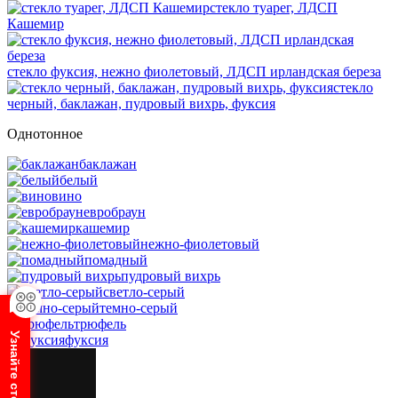
стекло туарег, ЛДСП
Кашемир
стекло фуксия, нежно фиолетовый, ЛДСП ирландская береза
стекло
черный, баклажан, пудровый вихрь, фуксия
Однотонное
баклажан
белый
вино
евробраун
кашемир
нежно-фиолетовый
помадный
пудровый вихрь
светло-серый
темно-серый
трюфель
фуксия