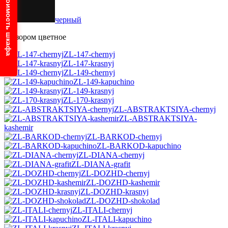
Узнайте стоимость шкафа
черный
С узором цветное
ZL-147-chernyj
ZL-147-krasnyj
ZL-149-chernyj
ZL-149-kapuchino
ZL-149-krasnyj
ZL-170-krasnyj
ZL-ABSTRAKTSIYA-chernyj
ZL-ABSTRAKTSIYA-
kashemir
ZL-BARKOD-chernyj
ZL-BARKOD-kapuchino
ZL-DIANA-chernyj
ZL-DIANA-grafit
ZL-DOZHD-chernyj
ZL-DOZHD-kashemir
ZL-DOZHD-krasnyj
ZL-DOZHD-shokolad
ZL-ITALI-chernyj
ZL-ITALI-kapuchino