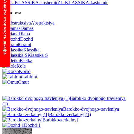
Узнайте стоимость шкафа
ZL-KLASSIKA-kashemir
С узором
Abstraktsiya
Damas
Diana
Dozhd
Granit
Klassika
Klassika-S
Kletka
Kole
Korso
Labirint
Omut
Barokko-dvojnogo-travleniya
(1)
Barokko-dvojnogo-travleniya
Barokko-zerkalnyj (1)
Barokko-zerkalnyj
Dozhd-1