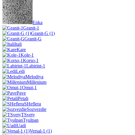
Enka
Granit-1
Granit-G (1)
Granit-G
Itali
Kare
Kole-1
Korso-1
Labirint-1
Ledi
Melodiya
Millenium
Omut-1
Pave
Petali
SHeflera
Sozvezdie
TSvety
Tyulpan
Uadi
Versal-1 (1)