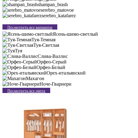
shampan_brash
serebro_matovoe
serebro_katafarez
Посмотреть все варианты
Ясень-шимо-светлый
Туя-Темная
Туя-Светлая
Туя
Слива-Валлис
Орфео-Серый
Орфео-Белый
Орех-итальянский
Махагон
Ноче-Гварнери
Посмотреть все цвета