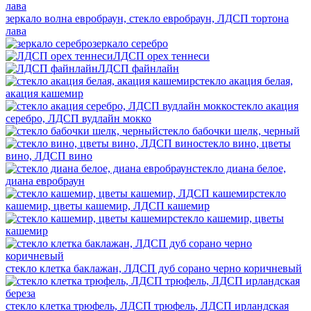
зеркало волна евробраун, стекло евробраун, ЛДСП тортона
лава
зеркало серебро
ЛДСП орех теннеси
ЛДСП файнлайн
стекло акация белая,
акация кашемир
стекло акация
серебро, ЛДСП вудлайн мокко
стекло бабочки шелк, черный
стекло вино, цветы
вино, ЛДСП вино
стекло диана белое,
диана евробраун
стекло
кашемир, цветы кашемир, ЛДСП кашемир
стекло кашемир, цветы
кашемир
стекло клетка баклажан, ЛДСП дуб сорано черно коричневый
стекло клетка трюфель, ЛДСП трюфель, ЛДСП ирландская