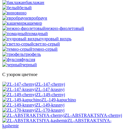
баклажан
белый
вино
евробраун
кашемир
нежно-фиолетовый
помадный
пудровый вихрь
светло-серый
темно-серый
трюфель
фуксия
черный
С узором цветное
ZL-147-chernyj
ZL-147-krasnyj
ZL-149-chernyj
ZL-149-kapuchino
ZL-149-krasnyj
ZL-170-krasnyj
ZL-ABSTRAKTSIYA-chernyj
ZL-ABSTRAKTSIYA-
kashemir