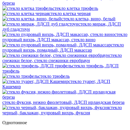
береза
стекло клетка трюфель
стекло клетка черная
стекло клетка, вино, белый
стекло мираж, ЛДСП
дуб гладстоун
стекло
пудровый вихрь, ЛДСП макассар, стекло вино
стекло
пудровый вихрь, помадный, ЛДСП макассар
стекло
снежики белое, стекло снежинки евробраун
стекло трюфель, ЛДСП
трюфель
стекло трюфель
стекло туарег, ЛДСП
Кашемир
стекло фуксия, нежно фиолетовый, ЛДСП ирландская береза
стекло
черный, баклажан, пудровый вихрь, фуксия
Однотонное