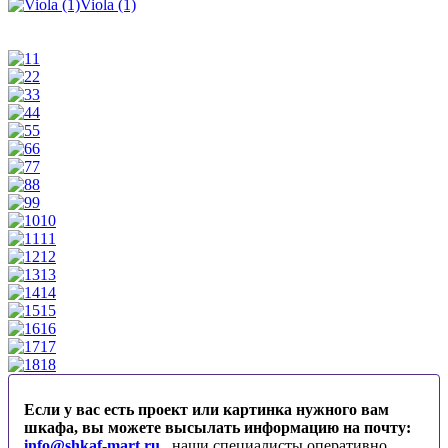
Viola (1)
1
2
3
4
5
6
7
8
9
10
11
12
13
14
15
16
17
18
Если у вас есть проект или картинка нужного вам
шкафа, вы можете высылать информацию на почту:
info@shkaf-mart.ru
, наши специалисты оперативно