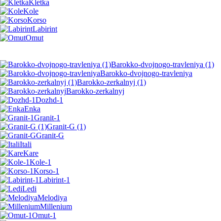
Kletka
Kole
Korso
Labirint
Omut
Barokko-dvojnogo-travleniya (1)
Barokko-dvojnogo-travleniya
Barokko-zerkalnyj (1)
Barokko-zerkalnyj
Dozhd-1
Enka
Granit-1
Granit-G (1)
Granit-G
Itali
Kare
Kole-1
Korso-1
Labirint-1
Ledi
Melodiya
Millenium
Omut-1