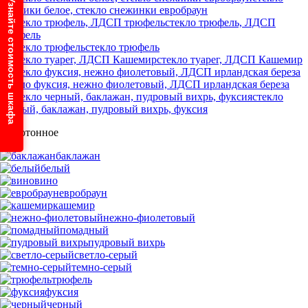
Узнайте стоимость шкафа
снежики белое, стекло снежинки евробраун
стекло трюфель, ЛДСП
трюфель
стекло трюфель
стекло туарег, ЛДСП Кашемир
стекло фуксия, нежно фиолетовый, ЛДСП ирландская береза
стекло
черный, баклажан, пудровый вихрь, фуксия
Однотонное
баклажан
белый
вино
евробраун
кашемир
нежно-фиолетовый
помадный
пудровый вихрь
светло-серый
темно-серый
трюфель
фуксия
черный