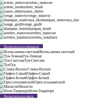
zoloto_matovoe
zoloto_brash
yasen_shimo
venge_matoviy
shampan_matovaya_eko
venge_grafit
shampan_brash
serebro_matovoe
serebro_katafarez
Посмотреть все варианты
Ясень-шимо-светлый
Туя-Темная
Туя-Светлая
Туя
Слива-Валлис
Орфео-Серый
Орфео-Белый
Орех-итальянский
Махагон
Ноче-Гварнери
Посмотреть все цвета