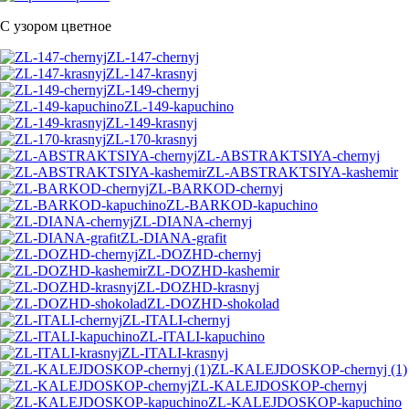
С узором цветное
ZL-147-chernyj
ZL-147-krasnyj
ZL-149-chernyj
ZL-149-kapuchino
ZL-149-krasnyj
ZL-170-krasnyj
ZL-ABSTRAKTSIYA-chernyj
ZL-ABSTRAKTSIYA-kashemir
ZL-BARKOD-chernyj
ZL-BARKOD-kapuchino
ZL-DIANA-chernyj
ZL-DIANA-grafit
ZL-DOZHD-chernyj
ZL-DOZHD-kashemir
ZL-DOZHD-krasnyj
ZL-DOZHD-shokolad
ZL-ITALI-chernyj
ZL-ITALI-kapuchino
ZL-ITALI-krasnyj
ZL-KALEJDOSKOP-chernyj (1)
ZL-KALEJDOSKOP-chernyj
ZL-KALEJDOSKOP-kapuchino