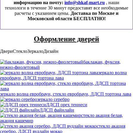
информацию на почту:
info@shkaf-mart.ru
, наши
технологи в течение 30 минут предоставят все необходимые
расчеты с указанием цены.
Доставка по Москве и
Московской области БЕСПЛАТНО!
Оформление дверей
Двери
Стекло
Зеркало
Дизайн
баклажан, фуксия,
нежно-фиолетовый
зеркало волна
евробраун, ЛДСП тортона лава
зеркало волна евробраун, стекло евробраун, ЛДСП тортона лава
зеркало серебро
ЛДСП орех теннеси
ЛДСП файнлайн
стекло акация белая,
акация кашемир
стекло акация
серебро, ЛДСП вудлайн мокко