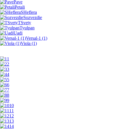
Pave
Petali
SHeflera
Sozvezdie
TSvety
Tyulpan
Uadi
Versal-1 (1)
Viola (1)
1
2
3
4
5
6
7
8
9
10
11
12
13
14