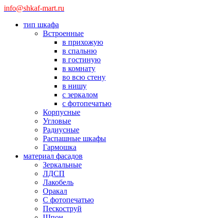
info@shkaf-mart.ru
тип шкафа
Встроенные
в прихожую
в спальню
в гостиную
в комнату
во всю стену
в нишу
с зеркалом
с фотопечатью
Корпусные
Угловые
Радиусные
Распашные шкафы
Гармошка
материал фасадов
Зеркальные
ЛДСП
Лакобель
Оракал
С фотопечатью
Пескоструй
Шпон