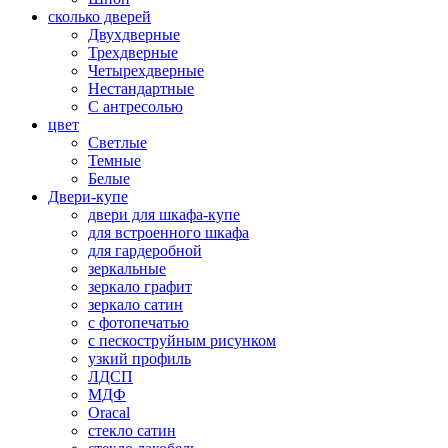
сколько дверей
Двухдверные
Трехдверные
Четырехдверные
Нестандартные
С антресолью
цвет
Светлые
Темные
Белые
Двери-купе
двери для шкафа-купе
для встроенного шкафа
для гардеробной
зеркальные
зеркало графит
зеркало сатин
с фотопечатью
с пескоструйным рисунком
узкий профиль
ЛДСП
МДФ
Oracal
стекло сатин