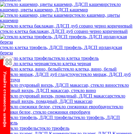
стекло
кашемир, цветы кашемир, ЛДСП кашемир
стекло кашемир, цветы
кашемир
стекло клетка баклажан, ЛДСП дуб сорано черно коричневый
стекло клетка трюфель, ЛДСП трюфель, ЛДСП ирландская
береза
стекло клетка трюфель
стекло клетка черная
стекло клетка, вино, белый
Узнайте стоимость шкафа
стекло мираж, ЛДСП дуб
гладстоун
стекло
пудровый вихрь, ЛДСП макассар, стекло вино
стекло
пудровый вихрь, помадный, ЛДСП макассар
стекло
снежики белое, стекло снежинки евробраун
стекло трюфель, ЛДСП
трюфель
стекло трюфель
стекло туарег, ЛДСП Кашемир