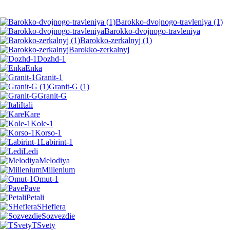
Barokko-dvojnogo-travleniya (1)
Barokko-dvojnogo-travleniya
Barokko-zerkalnyj (1)
Barokko-zerkalnyj
Dozhd-1
Enka
Granit-1
Granit-G (1)
Granit-G
Itali
Kare
Kole-1
Korso-1
Labirint-1
Ledi
Melodiya
Millenium
Omut-1
Pave
Petali
SHeflera
Sozvezdie
TSvety