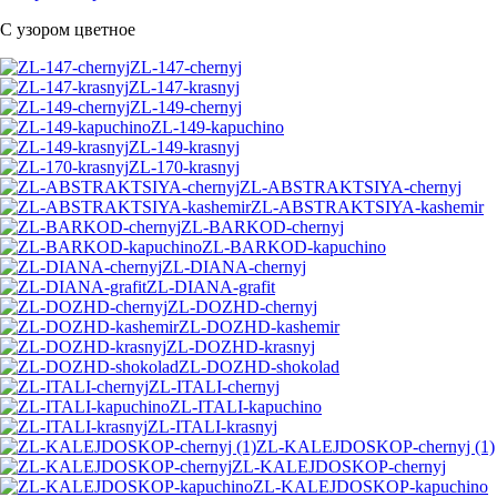
С узором цветное
ZL-147-chernyj
ZL-147-krasnyj
ZL-149-chernyj
ZL-149-kapuchino
ZL-149-krasnyj
ZL-170-krasnyj
ZL-ABSTRAKTSIYA-chernyj
ZL-ABSTRAKTSIYA-kashemir
ZL-BARKOD-chernyj
ZL-BARKOD-kapuchino
ZL-DIANA-chernyj
ZL-DIANA-grafit
ZL-DOZHD-chernyj
ZL-DOZHD-kashemir
ZL-DOZHD-krasnyj
ZL-DOZHD-shokolad
ZL-ITALI-chernyj
ZL-ITALI-kapuchino
ZL-ITALI-krasnyj
ZL-KALEJDOSKOP-chernyj (1)
ZL-KALEJDOSKOP-chernyj
ZL-KALEJDOSKOP-kapuchino