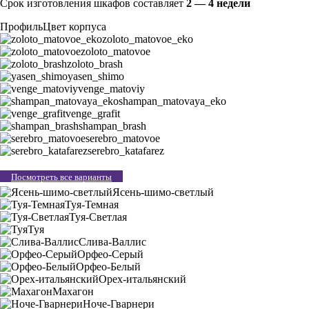
Срок изготовления шкафов составляет
2 — 4 недели
Профиль
Цвет корпуса
zoloto_matovoe_eko
zoloto_matovoe
zoloto_brash
yasen_shimo
venge_matoviy
shampan_matovaya_eko
venge_grafit
shampan_brash
serebro_matovoe
serebro_katafarez
Посмотреть все варианты
Ясень-шимо-светлый
Туя-Темная
Туя-Светлая
Туя
Слива-Валлис
Орфео-Серый
Орфео-Белый
Орех-итальянский
Махагон
Ноче-Гварнери