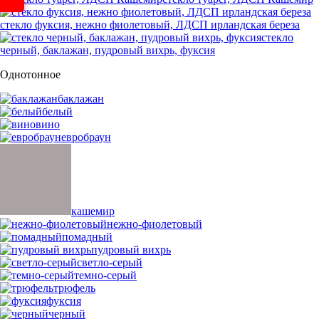
стекло фуксия, нежно фиолетовый, ЛДСП ирландская береза
стекло
черный, баклажан, пудровый вихрь, фуксия
Однотонное
баклажан
белый
вино
евробраун
кашемир
нежно-фиолетовый
помадный
пудровый вихрь
светло-серый
темно-серый
трюфель
фуксия
черный