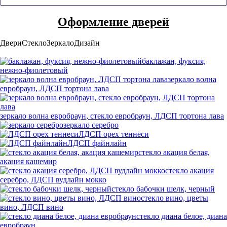
Оформление дверей
Двери
Стекло
Зеркало
Дизайн
баклажан, фуксия,
нежно-фиолетовый
зеркало волна
евробраун, ЛДСП тортона лава
зеркало волна евробраун, стекло евробраун, ЛДСП тортона лава
зеркало серебро
ЛДСП орех теннеси
ЛДСП файнлайн
стекло акация белая,
акация кашемир
стекло акация
серебро, ЛДСП вудлайн мокко
стекло бабочки шелк, черный
стекло вино, цветы
вино, ЛДСП вино
стекло диана белое, диана
евробраун