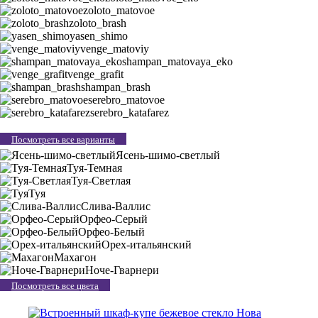
zoloto_matovoe
zoloto_brash
yasen_shimo
venge_matoviy
shampan_matovaya_eko
venge_grafit
shampan_brash
serebro_matovoe
serebro_katafarez
Посмотреть все варианты
Ясень-шимо-светлый
Туя-Темная
Туя-Светлая
Туя
Слива-Валлис
Орфео-Серый
Орфео-Белый
Орех-итальянский
Махагон
Ноче-Гварнери
Посмотреть все цвета