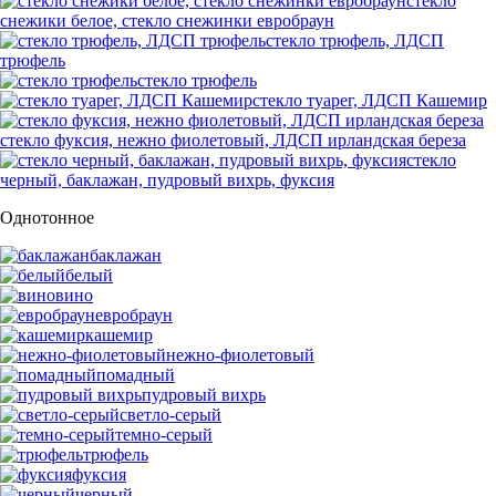
стекло
снежики белое, стекло снежинки евробраун
стекло трюфель, ЛДСП
трюфель
стекло трюфель
стекло туарег, ЛДСП Кашемир
стекло фуксия, нежно фиолетовый, ЛДСП ирландская береза
стекло
черный, баклажан, пудровый вихрь, фуксия
Однотонное
баклажан
белый
вино
евробраун
кашемир
нежно-фиолетовый
помадный
пудровый вихрь
светло-серый
темно-серый
трюфель
фуксия
черный