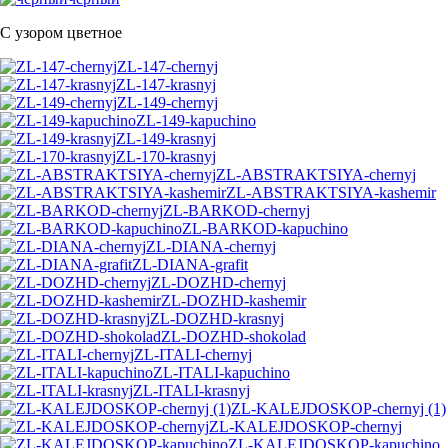
С узором цветное
ZL-147-chernyj
ZL-147-krasnyj
ZL-149-chernyj
ZL-149-kapuchino
ZL-149-krasnyj
ZL-170-krasnyj
ZL-ABSTRAKTSIYA-chernyj
ZL-ABSTRAKTSIYA-kashemir
ZL-BARKOD-chernyj
ZL-BARKOD-kapuchino
ZL-DIANA-chernyj
ZL-DIANA-grafit
ZL-DOZHD-chernyj
ZL-DOZHD-kashemir
ZL-DOZHD-krasnyj
ZL-DOZHD-shokolad
ZL-ITALI-chernyj
ZL-ITALI-kapuchino
ZL-ITALI-krasnyj
ZL-KALEJDOSKOP-chernyj (1)
ZL-KALEJDOSKOP-chernyj
ZL-KALEJDOSKOP-kapuchino