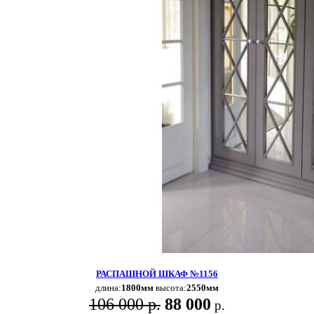
РАСПАШНОЙ ШКАФ №1156
длина:
1800мм
высота:
2550мм
106 000 р.
88 000
р.