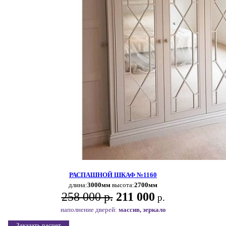
РАСПАШНОЙ ШКАФ №1160
длина:
3000мм
высота:
2700мм
258 000 р.
211 000
р.
наполнение дверей:
массив, зеркало
Заказать расчет