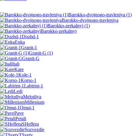
Barokko-dvojnogo-travleniya (1)
Barokko-dvojnogo-travleniya
Barokko-zerkalnyj (1)
Barokko-zerkalnyj
Dozhd-1
Enka
Granit-1
Granit-G (1)
Granit-G
Itali
Kare
Kole-1
Korso-1
Labirint-1
Ledi
Melodiya
Millenium
Omut-1
Pave
Petali
SHeflera
Sozvezdie
TSvety