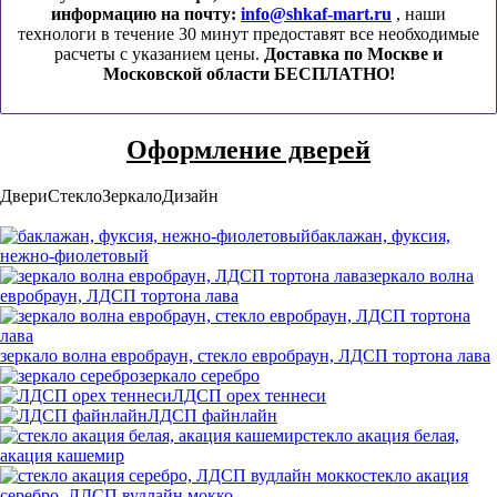
информацию на почту:
info@shkaf-mart.ru
, наши
технологи в течение 30 минут предоставят все необходимые
расчеты с указанием цены.
Доставка по Москве и
Московской области БЕСПЛАТНО!
Оформление дверей
Двери
Стекло
Зеркало
Дизайн
баклажан, фуксия,
нежно-фиолетовый
зеркало волна
евробраун, ЛДСП тортона лава
зеркало волна евробраун, стекло евробраун, ЛДСП тортона лава
зеркало серебро
ЛДСП орех теннеси
ЛДСП файнлайн
стекло акация белая,
акация кашемир
стекло акация
серебро, ЛДСП вудлайн мокко