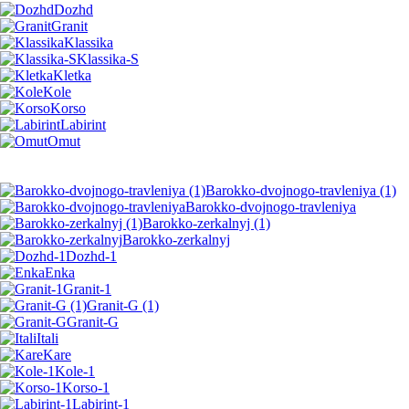
Dozhd
Granit
Klassika
Klassika-S
Kletka
Kole
Korso
Labirint
Omut
Barokko-dvojnogo-travleniya (1)
Barokko-dvojnogo-travleniya
Barokko-zerkalnyj (1)
Barokko-zerkalnyj
Dozhd-1
Enka
Granit-1
Granit-G (1)
Granit-G
Itali
Kare
Kole-1
Korso-1
Labirint-1