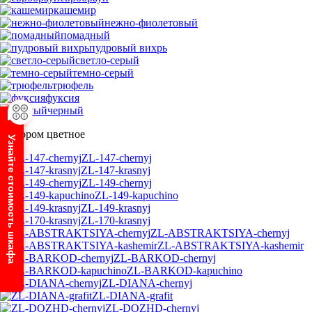
кашемир
нежно-фиолетовый
помадный
пудровый вихрь
светло-серый
темно-серый
трюфель
фуксия
черный
С узором цветное
Узнайте стоимость шкафа
ZL-147-chernyj
ZL-147-krasnyj
ZL-149-chernyj
ZL-149-kapuchino
ZL-149-krasnyj
ZL-170-krasnyj
ZL-ABSTRAKTSIYA-chernyj
ZL-ABSTRAKTSIYA-kashemir
ZL-BARKOD-chernyj
ZL-BARKOD-kapuchino
ZL-DIANA-chernyj
ZL-DIANA-grafit
ZL-DOZHD-chernyj