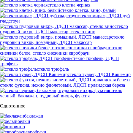
стекло клетка черная
стекло клетка, вино, белый
стекло мираж, ЛДСП дуб
гладстоун
стекло
пудровый вихрь, ЛДСП макассар, стекло вино
стекло
пудровый вихрь, помадный, ЛДСП макассар
стекло
снежики белое, стекло снежинки евробраун
стекло трюфель, ЛДСП
трюфель
стекло трюфель
стекло туарег, ЛДСП Кашемир
стекло фуксия, нежно фиолетовый, ЛДСП ирландская береза
стекло
черный, баклажан, пудровый вихрь, фуксия
Однотонное
баклажан
белый
вино
евробраун