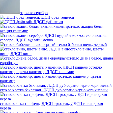
зеркало серебро
ЛДСП орех теннеси
ЛДСП файнлайн
стекло акация белая,
акация кашемир
стекло акация
серебро, ЛДСП вудлайн мокко
стекло бабочки шелк, черный
стекло вино, цветы
вино, ЛДСП вино
стекло диана белое, диана
евробраун
стекло
кашемир, цветы кашемир, ЛДСП кашемир
стекло кашемир, цветы
кашемир
стекло клетка баклажан, ЛДСП дуб сорано черно коричневый
стекло клетка трюфель, ЛДСП трюфель, ЛДСП ирландская
береза
стекло клетка трюфель