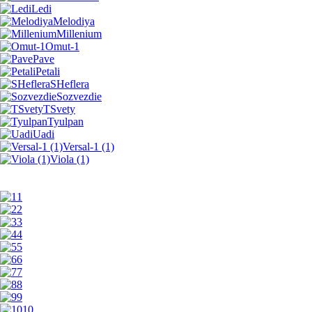
Ledi
Melodiya
Millenium
Omut-1
Pave
Petali
SHeflera
Sozvezdie
TSvety
Tyulpan
Uadi
Versal-1 (1)
Viola (1)
1
2
3
4
5
6
7
8
9
10