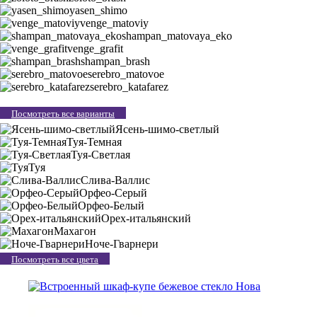
yasen_shimo
venge_matoviy
shampan_matovaya_eko
venge_grafit
shampan_brash
serebro_matovoe
serebro_katafarez
Посмотреть все варианты
Ясень-шимо-светлый
Туя-Темная
Туя-Светлая
Туя
Слива-Валлис
Орфео-Серый
Орфео-Белый
Орех-итальянский
Махагон
Ноче-Гварнери
Посмотреть все цвета