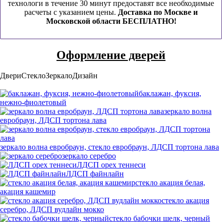
технологи в течение 30 минут предоставят все необходимые
расчеты с указанием цены.
Доставка по Москве и
Московской области БЕСПЛАТНО!
Оформление дверей
Двери
Стекло
Зеркало
Дизайн
баклажан, фуксия,
нежно-фиолетовый
зеркало волна
евробраун, ЛДСП тортона лава
зеркало волна евробраун, стекло евробраун, ЛДСП тортона лава
зеркало серебро
ЛДСП орех теннеси
ЛДСП файнлайн
стекло акация белая,
акация кашемир
стекло акация
серебро, ЛДСП вудлайн мокко
стекло бабочки шелк, черный