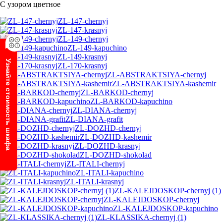
С узором цветное
ZL-147-chernyj
ZL-147-krasnyj
ZL-149-chernyj
ZL-149-kapuchino
ZL-149-krasnyj
Узнайте стоимость шкафа
ZL-170-krasnyj
ZL-ABSTRAKTSIYA-chernyj
ZL-ABSTRAKTSIYA-kashemir
ZL-BARKOD-chernyj
ZL-BARKOD-kapuchino
ZL-DIANA-chernyj
ZL-DIANA-grafit
ZL-DOZHD-chernyj
ZL-DOZHD-kashemir
ZL-DOZHD-krasnyj
ZL-DOZHD-shokolad
ZL-ITALI-chernyj
ZL-ITALI-kapuchino
ZL-ITALI-krasnyj
ZL-KALEJDOSKOP-chernyj (1)
ZL-KALEJDOSKOP-chernyj
ZL-KALEJDOSKOP-kapuchino
ZL-KLASSIKA-chernyj (1)