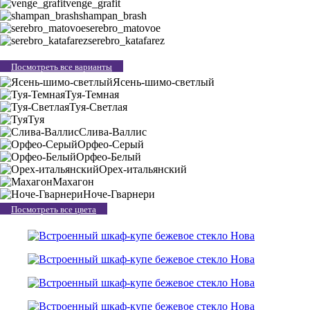
venge_grafit
shampan_brash
serebro_matovoe
serebro_katafarez
Посмотреть все варианты
Ясень-шимо-светлый
Туя-Темная
Туя-Светлая
Туя
Слива-Валлис
Орфео-Серый
Орфео-Белый
Орех-итальянский
Махагон
Ноче-Гварнери
Посмотреть все цвета