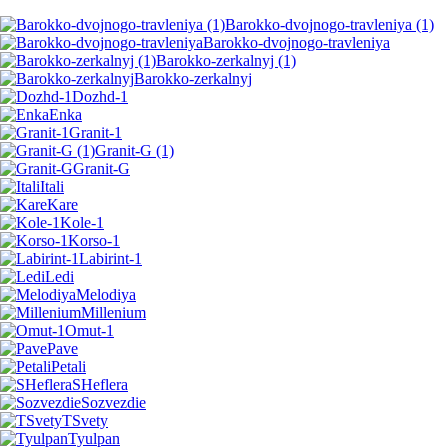
Barokko-dvojnogo-travleniya (1)
Barokko-dvojnogo-travleniya
Barokko-zerkalnyj (1)
Barokko-zerkalnyj
Dozhd-1
Enka
Granit-1
Granit-G (1)
Granit-G
Itali
Kare
Kole-1
Korso-1
Labirint-1
Ledi
Melodiya
Millenium
Omut-1
Pave
Petali
SHeflera
Sozvezdie
TSvety
Tyulpan