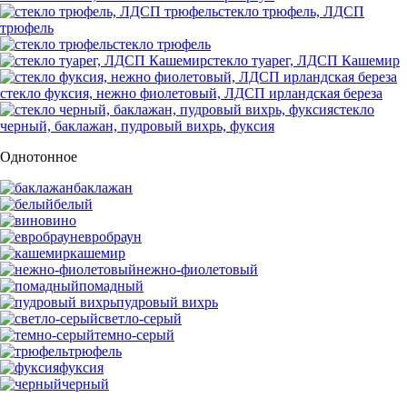
стекло трюфель, ЛДСП
трюфель
стекло трюфель
стекло туарег, ЛДСП Кашемир
стекло фуксия, нежно фиолетовый, ЛДСП ирландская береза
стекло
черный, баклажан, пудровый вихрь, фуксия
Однотонное
баклажан
белый
вино
евробраун
кашемир
нежно-фиолетовый
помадный
пудровый вихрь
светло-серый
темно-серый
трюфель
фуксия
черный