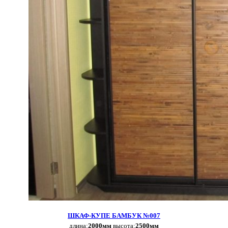
ШКАФ-КУПЕ БАМБУК №007
длина:
2000мм
высота:
2500мм