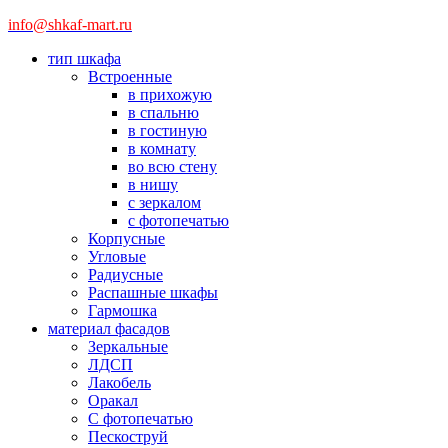
info@shkaf-mart.ru
тип шкафа
Встроенные
в прихожую
в спальню
в гостиную
в комнату
во всю стену
в нишу
с зеркалом
с фотопечатью
Корпусные
Угловые
Радиусные
Распашные шкафы
Гармошка
материал фасадов
Зеркальные
ЛДСП
Лакобель
Оракал
С фотопечатью
Пескоструй