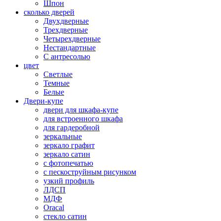
Шпон
сколько дверей
Двухдверные
Трехдверные
Четырехдверные
Нестандартные
С антресолью
цвет
Светлые
Темные
Белые
Двери-купе
двери для шкафа-купе
для встроенного шкафа
для гардеробной
зеркальные
зеркало графит
зеркало сатин
с фотопечатью
с пескоструйным рисунком
узкий профиль
ЛДСП
МДФ
Oracal
стекло сатин