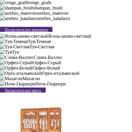
venge_grafit
shampan_brash
serebro_matovoe
serebro_katafarez
Посмотреть все варианты
Ясень-шимо-светлый
Туя-Темная
Туя-Светлая
Туя
Слива-Валлис
Орфео-Серый
Орфео-Белый
Орех-итальянский
Махагон
Ноче-Гварнери
Посмотреть все цвета