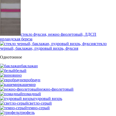
стекло фуксия, нежно фиолетовый, ЛДСП
ирландская береза
стекло
черный, баклажан, пудровый вихрь, фуксия
Однотонное
баклажан
белый
вино
евробраун
кашемир
нежно-фиолетовый
помадный
пудровый вихрь
светло-серый
темно-серый
трюфель