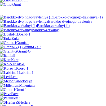
Labirint
Omut
Barokko-dvojnogo-travleniya (1)
Barokko-dvojnogo-travleniya
Barokko-zerkalnyj (1)
Barokko-zerkalnyj
Dozhd-1
Enka
Granit-1
Granit-G (1)
Granit-G
Itali
Kare
Kole-1
Korso-1
Labirint-1
Ledi
Melodiya
Millenium
Omut-1
Pave
Petali
SHeflera