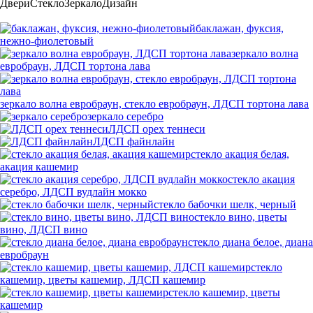
Двери
Стекло
Зеркало
Дизайн
баклажан, фуксия,
нежно-фиолетовый
зеркало волна
евробраун, ЛДСП тортона лава
зеркало волна евробраун, стекло евробраун, ЛДСП тортона лава
зеркало серебро
ЛДСП орех теннеси
ЛДСП файнлайн
стекло акация белая,
акация кашемир
стекло акация
серебро, ЛДСП вудлайн мокко
стекло бабочки шелк, черный
стекло вино, цветы
вино, ЛДСП вино
стекло диана белое, диана
евробраун
стекло
кашемир, цветы кашемир, ЛДСП кашемир
стекло кашемир, цветы
кашемир