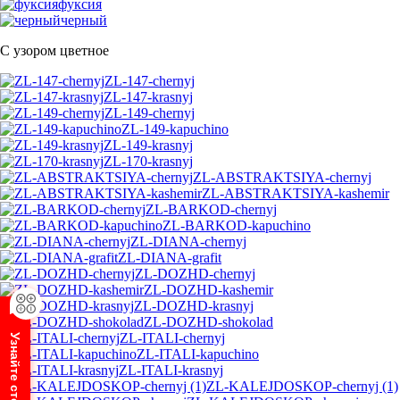
фуксия
черный
С узором цветное
ZL-147-chernyj
ZL-147-krasnyj
ZL-149-chernyj
ZL-149-kapuchino
ZL-149-krasnyj
ZL-170-krasnyj
ZL-ABSTRAKTSIYA-chernyj
ZL-ABSTRAKTSIYA-kashemir
ZL-BARKOD-chernyj
ZL-BARKOD-kapuchino
ZL-DIANA-chernyj
ZL-DIANA-grafit
ZL-DOZHD-chernyj
ZL-DOZHD-kashemir
ZL-DOZHD-krasnyj
ZL-DOZHD-shokolad
ZL-ITALI-chernyj
ZL-ITALI-kapuchino
ZL-ITALI-krasnyj
ZL-KALEJDOSKOP-chernyj (1)