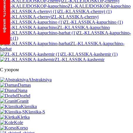
Узнайте стоимость шкафа
ZL-KALEJDOSKOP-chernyj
ZL-KALEJDOSKOP-kapuchino
ZL-KLASSIKA-chernyj (1)
ZL-KLASSIKA-chernyj
ZL-KLASSIKA-kapuchino (1)
ZL-KLASSIKA-kapuchino
ZL-KLASSIKA-kapuchino-
barhat (1)
ZL-KLASSIKA-kapuchino-
barhat
ZL-KLASSIKA-kashemir (1)
ZL-KLASSIKA-kashemir
С узором
Abstraktsiya
Damas
Diana
Dozhd
Granit
Klassika
Klassika-S
Kletka
Kole
Korso