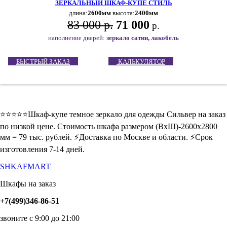
ЗЕРКАЛЬНЫЙ ШКАФ-КУПЕ СТИЛЬ
длина:
2600мм
высота:
2400мм
83 000 р.
71 000
р.
наполнение дверей:
зеркало сатин, лакобель
БЫСТРЫЙ ЗАКАЗ
КАЛЬКУЛЯТОР
⭐️⭐️⭐️⭐️⭐️Шкаф-купе темное зеркало для одежды Сильвер на заказ
по низкой цене. Стоимость шкафа размером (ВхШ)-2600х2800
мм = 79 тыс. рублей. ⚡️Доставка по Москве и области. ⚡️Срок
изготовления 7-14 дней.
SHKAFMART
Шкафы на заказ
+7(499)346-86-51
звоните с 9:00 до 21:00