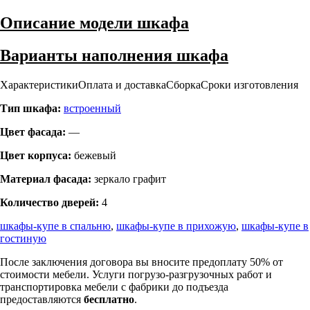
Описание модели шкафа
Варианты наполнения шкафа
Характеристики
Оплата и доставка
Сборка
Сроки изготовления
Тип шкафа:
встроенный
Цвет фасада:
—
Цвет корпуса:
бежевый
Материал фасада:
зеркало графит
Количество дверей:
4
шкафы-купе в спальню
,
шкафы-купе в прихожую
,
шкафы-купе в
гостиную
После заключения договора вы вносите предоплату 50% от
стоимости мебели. Услуги погрузо-разгрузочных работ и
транспортировка мебели с фабрики до подъезда
предоставляются
бесплатно
.