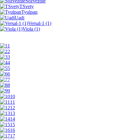
Sozvezdie
TSvety
Tyulpan
Uadi
Versal-1 (1)
Viola (1)
1
2
3
4
5
6
7
8
9
10
11
12
13
14
15
16
17