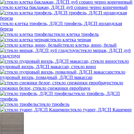
стекло клетка баклажан, ЛДСП дуб сорано черно коричневый
стекло клетка трюфель, ЛДСП трюфель, ЛДСП ирландская
береза
стекло клетка трюфель
стекло клетка черная
стекло клетка, вино, белый
стекло мираж, ЛДСП дуб
гладстоун
стекло
пудровый вихрь, ЛДСП макассар, стекло вино
стекло
пудровый вихрь, помадный, ЛДСП макассар
стекло
снежики белое, стекло снежинки евробраун
стекло трюфель, ЛДСП
трюфель
стекло трюфель
стекло туарег, ЛДСП Кашемир