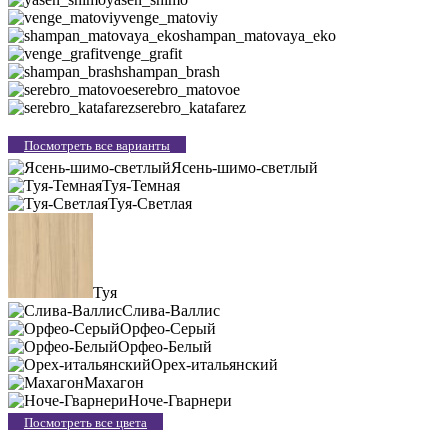
venge_matoviy
shampan_matovaya_eko
venge_grafit
shampan_brash
serebro_matovoe
serebro_katafarez
Посмотреть все варианты
Ясень-шимо-светлый
Туя-Темная
Туя-Светлая
Туя
Слива-Валлис
Орфео-Серый
Орфео-Белый
Орех-итальянский
Махагон
Ноче-Гварнери
Посмотреть все цвета