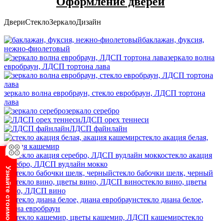
Оформление дверей
Двери
Стекло
Зеркало
Дизайн
баклажан, фуксия,
нежно-фиолетовый
зеркало волна
евробраун, ЛДСП тортона лава
зеркало волна евробраун, стекло евробраун, ЛДСП тортона
лава
зеркало серебро
ЛДСП орех теннеси
ЛДСП файнлайн
стекло акация белая,
акация кашемир
стекло акация
серебро, ЛДСП вудлайн мокко
Узнайте стоимость шкафа
стекло бабочки шелк, черный
стекло вино, цветы
вино, ЛДСП вино
стекло диана белое,
диана евробраун
стекло