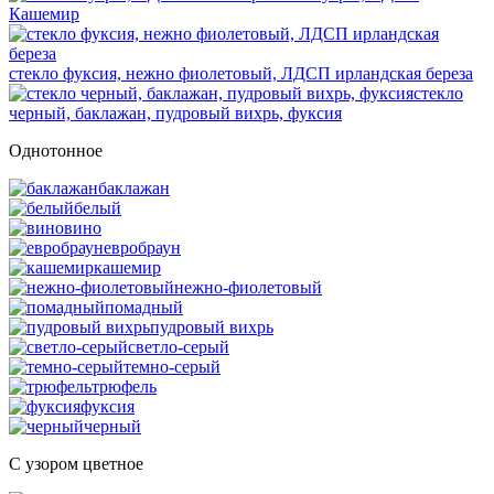
Кашемир
стекло фуксия, нежно фиолетовый, ЛДСП ирландская береза
стекло
черный, баклажан, пудровый вихрь, фуксия
Однотонное
баклажан
белый
вино
евробраун
кашемир
нежно-фиолетовый
помадный
пудровый вихрь
светло-серый
темно-серый
трюфель
фуксия
черный
С узором цветное