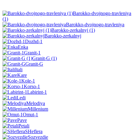
Barokko-dvojnogo-travleniya
(1)
Barokko-dvojnogo-travleniya
Barokko-zerkalnyj (1)
Barokko-zerkalnyj
Dozhd-1
Enka
Granit-1
Granit-G (1)
Granit-G
Itali
Kare
Kole-1
Korso-1
Labirint-1
Ledi
Melodiya
Millenium
Omut-1
Pave
Petali
SHeflera
Sozvezdie