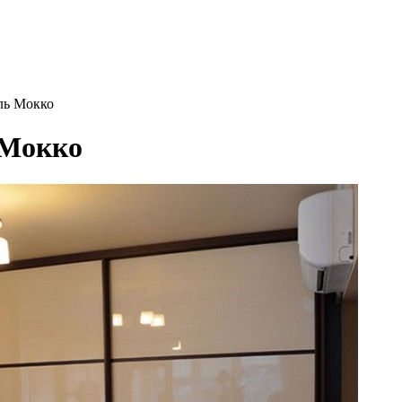
ль Мокко
 Мокко