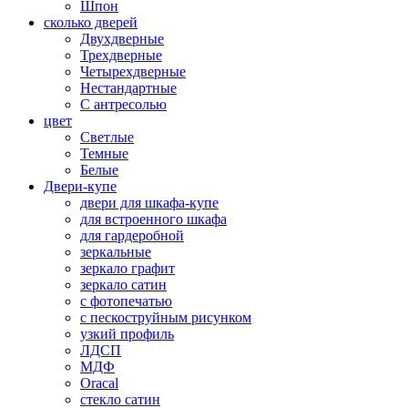
Шпон
сколько дверей
Двухдверные
Трехдверные
Четырехдверные
Нестандартные
С антресолью
цвет
Светлые
Темные
Белые
Двери-купе
двери для шкафа-купе
для встроенного шкафа
для гардеробной
зеркальные
зеркало графит
зеркало сатин
с фотопечатью
с пескоструйным рисунком
узкий профиль
ЛДСП
МДФ
Oracal
стекло сатин