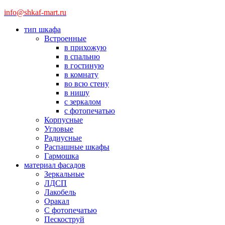
info@shkaf-mart.ru
тип шкафа
Встроенные
в прихожую
в спальню
в гостиную
в комнату
во всю стену
в нишу
с зеркалом
с фотопечатью
Корпусные
Угловые
Радиусные
Распашные шкафы
Гармошка
материал фасадов
Зеркальные
ЛДСП
Лакобель
Оракал
С фотопечатью
Пескоструй