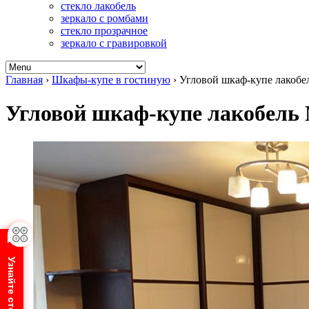
стекло лакобель
зеркало с ромбами
стекло прозрачное
зеркало с гравировкой
Главная
›
Шкафы-купе в гостиную
›
Угловой шкаф-купе лакобе
Угловой шкаф-купе лакобель