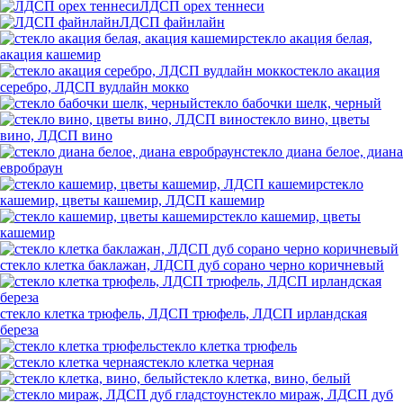
ЛДСП орех теннеси
ЛДСП файнлайн
стекло акация белая,
акация кашемир
стекло акация
серебро, ЛДСП вудлайн мокко
стекло бабочки шелк, черный
стекло вино, цветы
вино, ЛДСП вино
стекло диана белое, диана
евробраун
стекло
кашемир, цветы кашемир, ЛДСП кашемир
стекло кашемир, цветы
кашемир
стекло клетка баклажан, ЛДСП дуб сорано черно коричневый
стекло клетка трюфель, ЛДСП трюфель, ЛДСП ирландская
береза
стекло клетка трюфель
стекло клетка черная
стекло клетка, вино, белый
стекло мираж, ЛДСП дуб