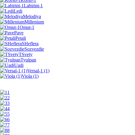
Korso-1
Labirint-1
Ledi
Melodiya
Millenium
Omut-1
Pave
Petali
SHeflera
Sozvezdie
TSvety
Tyulpan
Uadi
Versal-1 (1)
Viola (1)
1
2
3
4
5
6
7
8