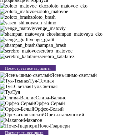
Профиль
Цвет корпуса
zoloto_matovoe_eko
zoloto_matovoe
zoloto_brash
yasen_shimo
venge_matoviy
shampan_matovaya_eko
venge_grafit
shampan_brash
serebro_matovoe
serebro_katafarez
Посмотреть все варианты
Ясень-шимо-светлый
Туя-Темная
Туя-Светлая
Туя
Слива-Валлис
Орфео-Серый
Орфео-Белый
Орех-итальянский
Махагон
Ноче-Гварнери
Посмотреть все цвета