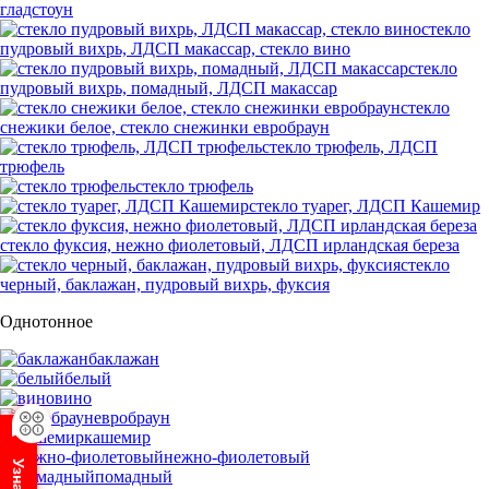
гладстоун
стекло
пудровый вихрь, ЛДСП макассар, стекло вино
стекло
пудровый вихрь, помадный, ЛДСП макассар
стекло
снежики белое, стекло снежинки евробраун
стекло трюфель, ЛДСП
трюфель
стекло трюфель
стекло туарег, ЛДСП Кашемир
стекло фуксия, нежно фиолетовый, ЛДСП ирландская береза
стекло
черный, баклажан, пудровый вихрь, фуксия
Однотонное
баклажан
белый
вино
евробраун
кашемир
нежно-фиолетовый
помадный