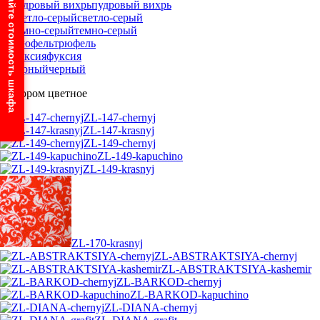
Узнайте стоимость шкафа
пудровый вихрь
светло-серый
темно-серый
трюфель
фуксия
черный
С узором цветное
ZL-147-chernyj
ZL-147-krasnyj
ZL-149-chernyj
ZL-149-kapuchino
ZL-149-krasnyj
ZL-170-krasnyj
ZL-ABSTRAKTSIYA-chernyj
ZL-ABSTRAKTSIYA-kashemir
ZL-BARKOD-chernyj
ZL-BARKOD-kapuchino
ZL-DIANA-chernyj