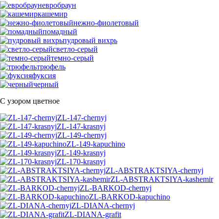
евробраун
кашемир
нежно-фиолетовый
помадный
пудровый вихрь
светло-серый
темно-серый
трюфель
фуксия
черный
С узором цветное
ZL-147-chernyj
ZL-147-krasnyj
ZL-149-chernyj
ZL-149-kapuchino
ZL-149-krasnyj
ZL-170-krasnyj
ZL-ABSTRAKTSIYA-chernyj
ZL-ABSTRAKTSIYA-kashemir
ZL-BARKOD-chernyj
ZL-BARKOD-kapuchino
ZL-DIANA-chernyj
ZL-DIANA-grafit