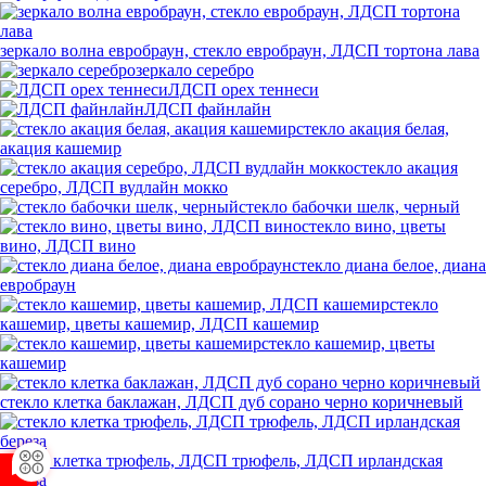
зеркало волна евробраун, стекло евробраун, ЛДСП тортона лава
зеркало серебро
ЛДСП орех теннеси
ЛДСП файнлайн
стекло акация белая,
акация кашемир
стекло акация
серебро, ЛДСП вудлайн мокко
стекло бабочки шелк, черный
стекло вино, цветы
вино, ЛДСП вино
стекло диана белое, диана
евробраун
стекло
кашемир, цветы кашемир, ЛДСП кашемир
стекло кашемир, цветы
кашемир
стекло клетка баклажан, ЛДСП дуб сорано черно коричневый
стекло клетка трюфель, ЛДСП трюфель, ЛДСП ирландская
береза