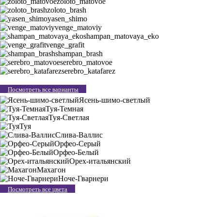
zoloto_matovoe
zoloto_brash
yasen_shimo
venge_matoviy
shampan_matovaya_eko
venge_grafit
shampan_brash
serebro_matovoe
serebro_katafarez
Посмотреть все варианты
Ясень-шимо-светлый
Туя-Темная
Туя-Светлая
Туя
Слива-Валлис
Орфео-Серый
Орфео-Белый
Орех-итальянский
Махагон
Ноче-Гварнери
Посмотреть все цвета