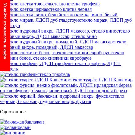
стекло клетка трюфель
Узнайте стоимость шкафа
стекло клетка черная
стекло клетка, вино, белый
стекло мираж, ЛДСП дуб
гладстоун
стекло
пудровый вихрь, ЛДСП макассар, стекло вино
стекло
пудровый вихрь, помадный, ЛДСП макассар
стекло
снежики белое, стекло снежинки евробраун
стекло трюфель, ЛДСП
трюфель
стекло трюфель
стекло туарег, ЛДСП Кашемир
стекло фуксия, нежно фиолетовый, ЛДСП ирландская береза
стекло
черный, баклажан, пудровый вихрь, фуксия
Однотонное
баклажан
белый
вино