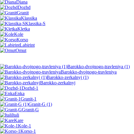
Diana
Dozhd
Granit
Klassika
Klassika-S
Kletka
Kole
Korso
Labirint
Omut
Barokko-dvojnogo-travleniya (1)
Barokko-dvojnogo-travleniya
Barokko-zerkalnyj (1)
Barokko-zerkalnyj
Dozhd-1
Enka
Granit-1
Granit-G (1)
Granit-G
Itali
Kare
Kole-1
Korso-1