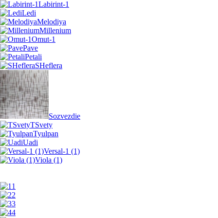
Labirint-1
Ledi
Melodiya
Millenium
Omut-1
Pave
Petali
SHeflera
Sozvezdie
TSvety
Tyulpan
Uadi
Versal-1 (1)
Viola (1)
1
2
3
4