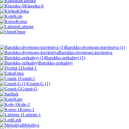
Klassika
Klassika-S
Kletka
Kole
Korso
Labirint
Omut
Barokko-dvojnogo-travleniya (1)
Barokko-dvojnogo-travleniya
Barokko-zerkalnyj (1)
Barokko-zerkalnyj
Dozhd-1
Enka
Granit-1
Granit-G (1)
Granit-G
Itali
Kare
Kole-1
Korso-1
Labirint-1
Ledi
Melodiya