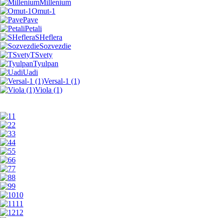
Millenium
Omut-1
Pave
Petali
SHeflera
Sozvezdie
TSvety
Tyulpan
Uadi
Versal-1 (1)
Viola (1)
1
2
3
4
5
6
7
8
9
10
11
12