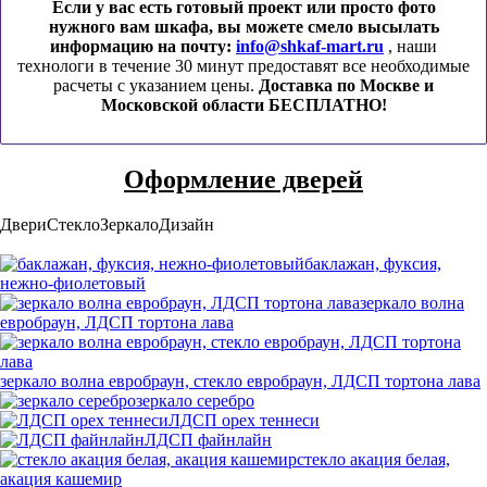
Если у вас есть готовый проект или просто фото
нужного вам шкафа, вы можете смело высылать
информацию на почту:
info@shkaf-mart.ru
, наши
технологи в течение 30 минут предоставят все необходимые
расчеты с указанием цены.
Доставка по Москве и
Московской области БЕСПЛАТНО!
Оформление дверей
Двери
Стекло
Зеркало
Дизайн
баклажан, фуксия,
нежно-фиолетовый
зеркало волна
евробраун, ЛДСП тортона лава
зеркало волна евробраун, стекло евробраун, ЛДСП тортона лава
зеркало серебро
ЛДСП орех теннеси
ЛДСП файнлайн
стекло акация белая,
акация кашемир