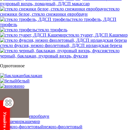
пудровый вихрь, помадный, ЛДСП макассар
стекло
снежики белое, стекло снежинки евробраун
стекло трюфель, ЛДСП
трюфель
стекло трюфель
стекло туарег, ЛДСП Кашемир
стекло фуксия, нежно фиолетовый, ЛДСП ирландская береза
стекло
черный, баклажан, пудровый вихрь, фуксия
Однотонное
баклажан
белый
вино
евробраун
кашемир
нежно-фиолетовый