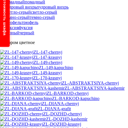
Узнайте стоимость шкафа
помадный
пудровый вихрь
светло-серый
темно-серый
трюфель
фуксия
черный
С узором цветное
ZL-147-chernyj
ZL-147-krasnyj
ZL-149-chernyj
ZL-149-kapuchino
ZL-149-krasnyj
ZL-170-krasnyj
ZL-ABSTRAKTSIYA-chernyj
ZL-ABSTRAKTSIYA-kashemir
ZL-BARKOD-chernyj
ZL-BARKOD-kapuchino
ZL-DIANA-chernyj
ZL-DIANA-grafit
ZL-DOZHD-chernyj
ZL-DOZHD-kashemir
ZL-DOZHD-krasnyj