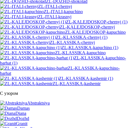
ZL-DOZHD-shokolad
ZL-ITALI-chernyj
ZL-ITALI-kapuchino
ZL-ITALI-krasnyj
ZL-KALEJDOSKOP-chernyj (1)
ZL-KALEJDOSKOP-chernyj
ZL-KALEJDOSKOP-kapuchino
ZL-KLASSIKA-chernyj (1)
ZL-KLASSIKA-chernyj
ZL-KLASSIKA-kapuchino (1)
ZL-KLASSIKA-kapuchino
ZL-KLASSIKA-kapuchino-
barhat (1)
ZL-KLASSIKA-kapuchino-
barhat
ZL-KLASSIKA-kashemir (1)
ZL-KLASSIKA-kashemir
С узором
Abstraktsiya
Damas
Diana
Dozhd
Granit