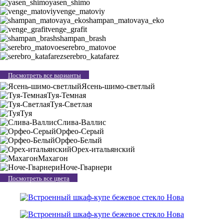
yasen_shimo
venge_matoviy
shampan_matovaya_eko
venge_grafit
shampan_brash
serebro_matovoe
serebro_katafarez
Посмотреть все варианты
Ясень-шимо-светлый
Туя-Темная
Туя-Светлая
Туя
Слива-Валлис
Орфео-Серый
Орфео-Белый
Орех-итальянский
Махагон
Ноче-Гварнери
Посмотреть все цвета