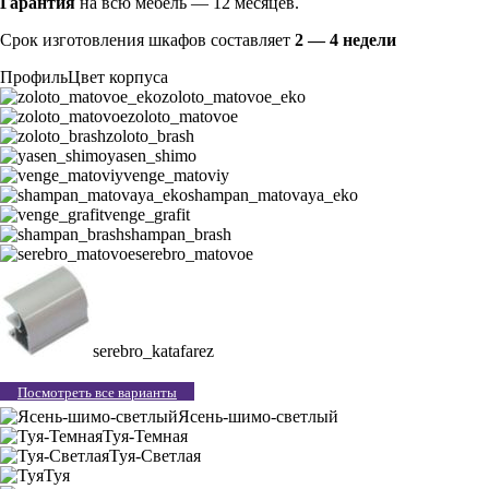
Гарантия
на всю мебель — 12 месяцев.
Срок изготовления шкафов составляет
2 — 4 недели
Профиль
Цвет корпуса
zoloto_matovoe_eko
zoloto_matovoe
zoloto_brash
yasen_shimo
venge_matoviy
shampan_matovaya_eko
venge_grafit
shampan_brash
serebro_matovoe
serebro_katafarez
Посмотреть все варианты
Ясень-шимо-светлый
Туя-Темная
Туя-Светлая
Туя