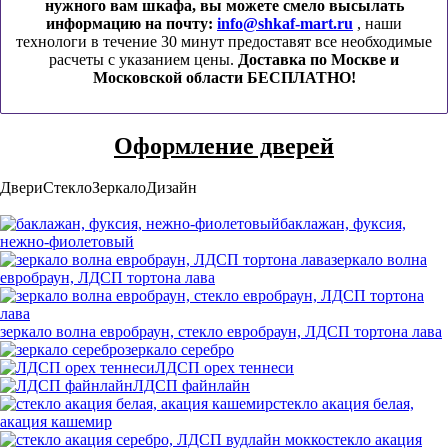
нужного вам шкафа, вы можете смело высылать
информацию на почту:
info@shkaf-mart.ru
, наши
технологи в течение 30 минут предоставят все необходимые
расчеты с указанием цены.
Доставка по Москве и
Московской области БЕСПЛАТНО!
Оформление дверей
Двери
Стекло
Зеркало
Дизайн
баклажан, фуксия,
нежно-фиолетовый
зеркало волна
евробраун, ЛДСП тортона лава
зеркало волна евробраун, стекло евробраун, ЛДСП тортона лава
зеркало серебро
ЛДСП орех теннеси
ЛДСП файнлайн
стекло акация белая,
акация кашемир
стекло акация