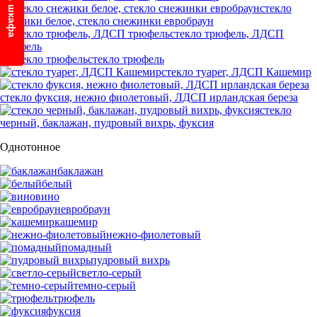
стекло
снежики белое, стекло снежинки евробраун
стекло трюфель, ЛДСП
трюфель
стекло трюфель
стекло туарег, ЛДСП Кашемир
стекло фуксия, нежно фиолетовый, ЛДСП ирландская береза
стекло
черный, баклажан, пудровый вихрь, фуксия
Однотонное
баклажан
белый
вино
евробраун
кашемир
нежно-фиолетовый
помадный
пудровый вихрь
светло-серый
темно-серый
трюфель
фуксия