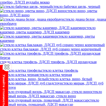
серебро, ЛДСП вудлайн мокко
стекло бабочки шелк, черный
стекло вино, цветы
вино, ЛДСП вино
стекло диана белое, диана
евробраун
стекло
кашемир, цветы кашемир, ЛДСП кашемир
стекло кашемир, цветы
кашемир
стекло клетка баклажан, ЛДСП дуб сорано черно коричневый
стекло клетка трюфель, ЛДСП трюфель, ЛДСП ирландская
береза
стекло клетка трюфель
стекло клетка черная
Узнайте стоимость шкафа
стекло клетка, вино, белый
стекло мираж, ЛДСП дуб
гладстоун
стекло
пудровый вихрь, ЛДСП макассар, стекло вино
стекло
пудровый вихрь, помадный, ЛДСП макассар