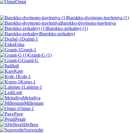
Omut
Barokko-dvojnogo-travleniya (1)
Barokko-dvojnogo-travleniya
Barokko-zerkalnyj (1)
Barokko-zerkalnyj
Dozhd-1
Enka
Granit-1
Granit-G (1)
Granit-G
Itali
Kare
Kole-1
Korso-1
Labirint-1
Ledi
Melodiya
Millenium
Omut-1
Pave
Petali
SHeflera
Sozvezdie