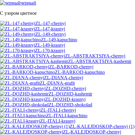
черный
С узором цветное
ZL-147-chernyj
ZL-147-krasnyj
ZL-149-chernyj
ZL-149-kapuchino
ZL-149-krasnyj
ZL-170-krasnyj
ZL-ABSTRAKTSIYA-chernyj
ZL-ABSTRAKTSIYA-kashemir
ZL-BARKOD-chernyj
ZL-BARKOD-kapuchino
ZL-DIANA-chernyj
ZL-DIANA-grafit
ZL-DOZHD-chernyj
ZL-DOZHD-kashemir
ZL-DOZHD-krasnyj
ZL-DOZHD-shokolad
ZL-ITALI-chernyj
ZL-ITALI-kapuchino
ZL-ITALI-krasnyj
ZL-KALEJDOSKOP-chernyj (1)
ZL-KALEJDOSKOP-chernyj