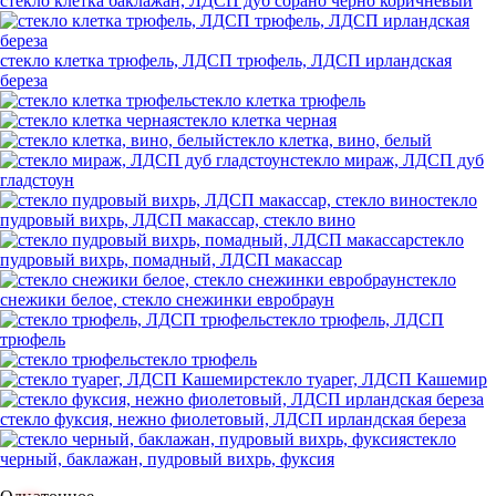
стекло клетка баклажан, ЛДСП дуб сорано черно коричневый
стекло клетка трюфель, ЛДСП трюфель, ЛДСП ирландская
береза
стекло клетка трюфель
стекло клетка черная
стекло клетка, вино, белый
стекло мираж, ЛДСП дуб
гладстоун
стекло
пудровый вихрь, ЛДСП макассар, стекло вино
стекло
пудровый вихрь, помадный, ЛДСП макассар
стекло
снежики белое, стекло снежинки евробраун
стекло трюфель, ЛДСП
трюфель
стекло трюфель
стекло туарег, ЛДСП Кашемир
стекло фуксия, нежно фиолетовый, ЛДСП ирландская береза
стекло
черный, баклажан, пудровый вихрь, фуксия