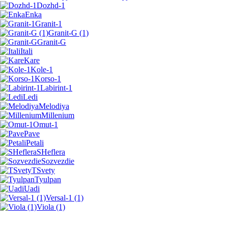
Dozhd-1
Enka
Granit-1
Granit-G (1)
Granit-G
Itali
Kare
Kole-1
Korso-1
Labirint-1
Ledi
Melodiya
Millenium
Omut-1
Pave
Petali
SHeflera
Sozvezdie
TSvety
Tyulpan
Uadi
Versal-1 (1)
Viola (1)