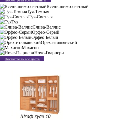
Посмотреть все варианты
Ясень-шимо-светлый
Туя-Темная
Туя-Светлая
Туя
Слива-Валлис
Орфео-Серый
Орфео-Белый
Орех-итальянский
Махагон
Ноче-Гварнери
Посмотреть все цвета