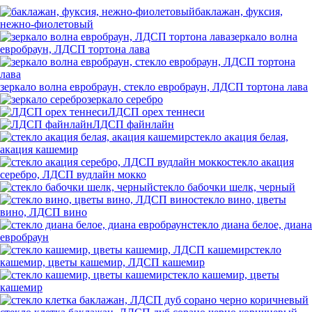
баклажан, фуксия,
нежно-фиолетовый
зеркало волна
евробраун, ЛДСП тортона лава
зеркало волна евробраун, стекло евробраун, ЛДСП тортона лава
зеркало серебро
ЛДСП орех теннеси
ЛДСП файнлайн
стекло акация белая,
акация кашемир
стекло акация
серебро, ЛДСП вудлайн мокко
стекло бабочки шелк, черный
стекло вино, цветы
вино, ЛДСП вино
стекло диана белое, диана
евробраун
стекло
кашемир, цветы кашемир, ЛДСП кашемир
стекло кашемир, цветы
кашемир