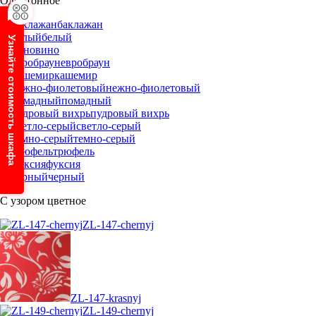
Однотонное
баклажан
белый
Узнайте стоимость шкафа
вино
евробраун
кашемир
нежно-фиолетовый
помадный
пудровый вихрь
светло-серый
темно-серый
трюфель
фуксия
черный
С узором цветное
ZL-147-chernyj
ZL-147-krasnyj
ZL-149-chernyj