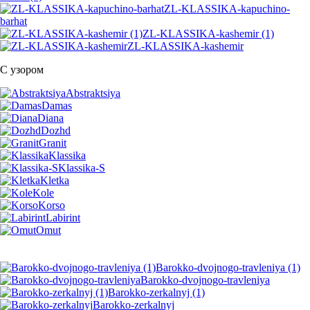
ZL-KLASSIKA-kapuchino-
barhat
ZL-KLASSIKA-kashemir (1)
ZL-KLASSIKA-kashemir
С узором
Abstraktsiya
Damas
Diana
Dozhd
Granit
Klassika
Klassika-S
Kletka
Kole
Korso
Labirint
Omut
Barokko-dvojnogo-travleniya (1)
Barokko-dvojnogo-travleniya
Barokko-zerkalnyj (1)
Barokko-zerkalnyj