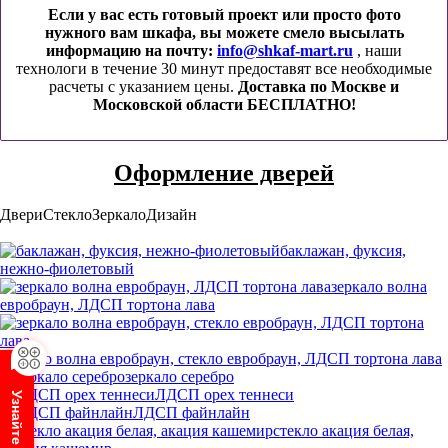
Если у вас есть готовый проект или просто фото
нужного вам шкафа, вы можете смело высылать
информацию на почту:
info@shkaf-mart.ru
, наши
технологи в течение 30 минут предоставят все необходимые
расчеты с указанием цены.
Доставка по Москве и
Московской области БЕСПЛАТНО!
Оформление дверей
Двери
Стекло
Зеркало
Дизайн
баклажан, фуксия,
нежно-фиолетовый
зеркало волна
евробраун, ЛДСП тортона лава
зеркало волна евробраун, стекло евробраун, ЛДСП тортона лава
зеркало серебро
ЛДСП орех теннеси
ЛДСП файнлайн
стекло акация белая,