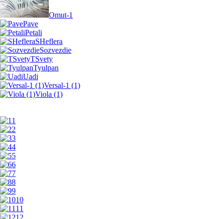
Omut-1
Pave
Petali
SHeflera
Sozvezdie
TSvety
Tyulpan
Uadi
Versal-1 (1)
Viola (1)
1
2
3
4
5
6
7
8
9
10
11
12