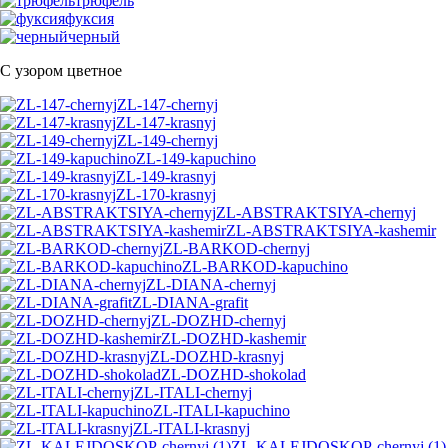
трюфель
фуксия
черный
С узором цветное
ZL-147-chernyj
ZL-147-krasnyj
ZL-149-chernyj
ZL-149-kapuchino
ZL-149-krasnyj
ZL-170-krasnyj
ZL-ABSTRAKTSIYA-chernyj
ZL-ABSTRAKTSIYA-kashemir
ZL-BARKOD-chernyj
ZL-BARKOD-kapuchino
ZL-DIANA-chernyj
ZL-DIANA-grafit
ZL-DOZHD-chernyj
ZL-DOZHD-kashemir
ZL-DOZHD-krasnyj
ZL-DOZHD-shokolad
ZL-ITALI-chernyj
ZL-ITALI-kapuchino
ZL-ITALI-krasnyj
ZL-KALEJDOSKOP-chernyj (1)