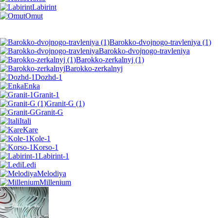
Labirint
Omut
Barokko-dvojnogo-travleniya (1)
Barokko-dvojnogo-travleniya
Barokko-zerkalnyj (1)
Barokko-zerkalnyj
Dozhd-1
Enka
Granit-1
Granit-G (1)
Granit-G
Itali
Kare
Kole-1
Korso-1
Labirint-1
Ledi
Melodiya
Millenium