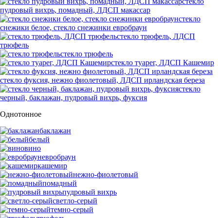
стекло
пудровый вихрь, помадный, ЛДСП макассар
стекло
снежики белое, стекло снежинки евробраун
стекло трюфель, ЛДСП
трюфель
стекло трюфель
стекло туарег, ЛДСП Кашемир
стекло фуксия, нежно фиолетовый, ЛДСП ирландская береза
стекло
черный, баклажан, пудровый вихрь, фуксия
Однотонное
баклажан
белый
вино
евробраун
кашемир
нежно-фиолетовый
помадный
пудровый вихрь
светло-серый
темно-серый