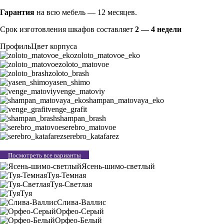
Гарантия
на всю мебель — 12 месяцев.
Срок изготовления шкафов составляет
2 — 4 недели
Профиль
Цвет корпуса
zoloto_matovoe_eko
zoloto_matovoe
zoloto_brash
yasen_shimo
venge_matoviy
shampan_matovaya_eko
venge_grafit
shampan_brash
serebro_matovoe
serebro_katafarez
Посмотреть все варианты
Ясень-шимо-светлый
Туя-Темная
Туя-Светлая
Туя
Слива-Валлис
Орфео-Серый
Орфео-Белый