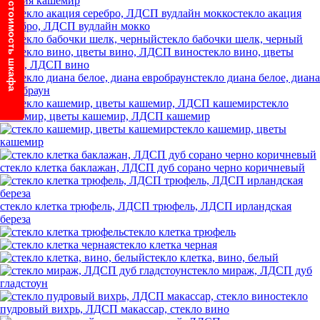
Узнайте стоимость шкафа
акация кашемир
стекло акация
серебро, ЛДСП вудлайн мокко
стекло бабочки шелк, черный
стекло вино, цветы
вино, ЛДСП вино
стекло диана белое, диана
евробраун
стекло
кашемир, цветы кашемир, ЛДСП кашемир
стекло кашемир, цветы
кашемир
стекло клетка баклажан, ЛДСП дуб сорано черно коричневый
стекло клетка трюфель, ЛДСП трюфель, ЛДСП ирландская
береза
стекло клетка трюфель
стекло клетка черная
стекло клетка, вино, белый
стекло мираж, ЛДСП дуб
гладстоун
стекло
пудровый вихрь, ЛДСП макассар, стекло вино