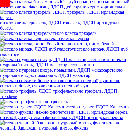
стекло клетка баклажан, ЛДСП дуб сорано черно коричневый
стекло клетка трюфель, ЛДСП трюфель, ЛДСП ирландская
береза
стекло клетка трюфель
стекло клетка черная
стекло клетка, вино, белый
стекло мираж, ЛДСП дуб
гладстоун
стекло
пудровый вихрь, ЛДСП макассар, стекло вино
стекло
пудровый вихрь, помадный, ЛДСП макассар
стекло
снежики белое, стекло снежинки евробраун
стекло трюфель, ЛДСП
трюфель
стекло трюфель
стекло туарег, ЛДСП Кашемир
стекло фуксия, нежно фиолетовый, ЛДСП ирландская береза
стекло
черный, баклажан, пудровый вихрь, фуксия