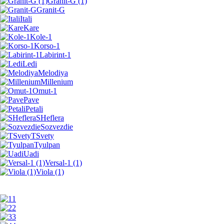
Granit-G (1)
Granit-G
Itali
Kare
Kole-1
Korso-1
Labirint-1
Ledi
Melodiya
Millenium
Omut-1
Pave
Petali
SHeflera
Sozvezdie
TSvety
Tyulpan
Uadi
Versal-1 (1)
Viola (1)
1
2
3