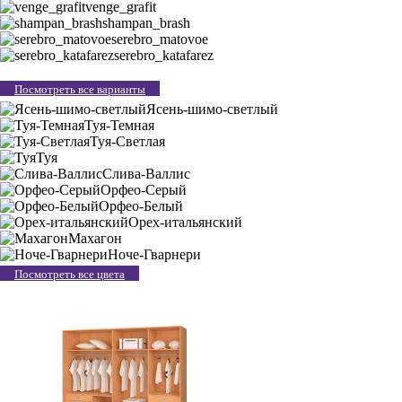
venge_grafit
shampan_brash
serebro_matovoe
serebro_katafarez
Посмотреть все варианты
Ясень-шимо-светлый
Туя-Темная
Туя-Светлая
Туя
Слива-Валлис
Орфео-Серый
Орфео-Белый
Орех-итальянский
Махагон
Ноче-Гварнери
Посмотреть все цвета