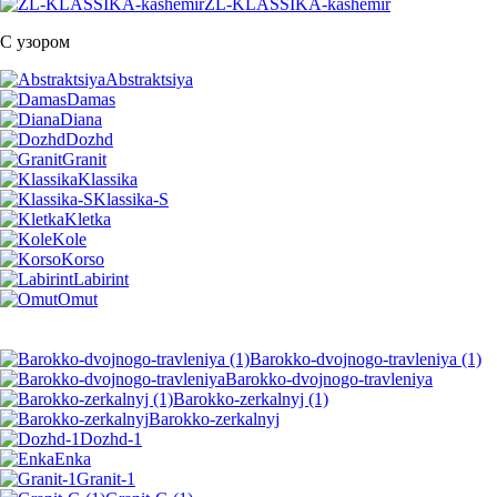
ZL-KLASSIKA-kashemir
С узором
Abstraktsiya
Damas
Diana
Dozhd
Granit
Klassika
Klassika-S
Kletka
Kole
Korso
Labirint
Omut
Barokko-dvojnogo-travleniya (1)
Barokko-dvojnogo-travleniya
Barokko-zerkalnyj (1)
Barokko-zerkalnyj
Dozhd-1
Enka
Granit-1