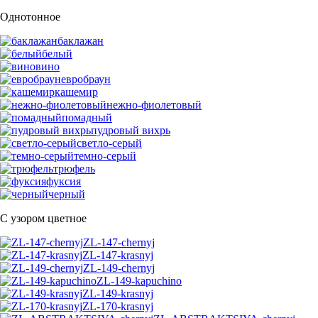
Однотонное
баклажан
белый
вино
евробраун
кашемир
нежно-фиолетовый
помадный
пудровый вихрь
светло-серый
темно-серый
трюфель
фуксия
черный
С узором цветное
ZL-147-chernyj
ZL-147-krasnyj
ZL-149-chernyj
ZL-149-kapuchino
ZL-149-krasnyj
ZL-170-krasnyj