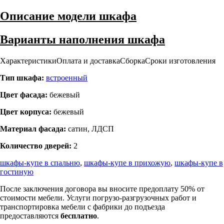
Описание модели шкафа
Варианты наполнения шкафа
Характеристики
Оплата и доставка
Сборка
Сроки изготовления
Тип шкафа:
встроенный
Цвет фасада:
бежевый
Цвет корпуса:
бежевый
Материал фасада:
сатин, ЛДСП
Количество дверей:
2
шкафы-купе в спальню
,
шкафы-купе в прихожую
,
шкафы-купе в
гостиную
После заключения договора вы вносите предоплату 50% от
стоимости мебели. Услуги погрузо-разгрузочных работ и
транспортировка мебели с фабрики до подъезда
предоставляются
бесплатно
.