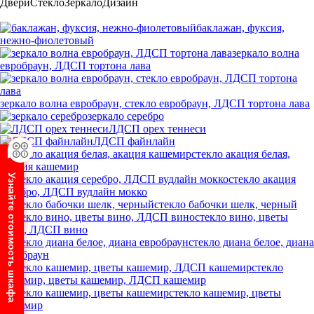
Двери
Стекло
Зеркало
Дизайн
баклажан, фуксия,
нежно-фиолетовый
зеркало волна
евробраун, ЛДСП тортона лава
зеркало волна евробраун, стекло евробраун, ЛДСП тортона лава
зеркало серебро
ЛДСП орех теннеси
ЛДСП файнлайн
стекло акация белая,
акация кашемир
Узнайте стоимость шкафа
стекло акация
серебро, ЛДСП вудлайн мокко
стекло бабочки шелк, черный
стекло вино, цветы
вино, ЛДСП вино
стекло диана белое, диана
евробраун
стекло
кашемир, цветы кашемир, ЛДСП кашемир
стекло кашемир, цветы
кашемир