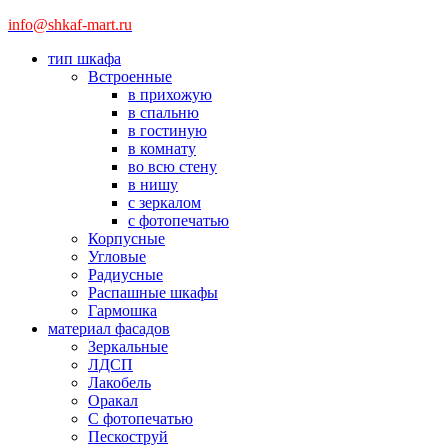
info@shkaf-mart.ru
тип шкафа
Встроенные
в прихожую
в спальню
в гостиную
в комнату
во всю стену
в нишу
с зеркалом
с фотопечатью
Корпусные
Угловые
Радиусные
Распашные шкафы
Гармошка
материал фасадов
Зеркальные
ЛДСП
Лакобель
Оракал
С фотопечатью
Пескоструй