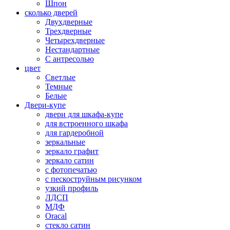
Шпон
сколько дверей
Двухдверные
Трехдверные
Четырехдверные
Нестандартные
С антресолью
цвет
Светлые
Темные
Белые
Двери-купе
двери для шкафа-купе
для встроенного шкафа
для гардеробной
зеркальные
зеркало графит
зеркало сатин
с фотопечатью
с пескоструйным рисунком
узкий профиль
ЛДСП
МДФ
Oracal
стекло сатин