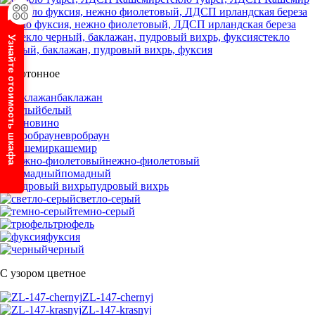
стекло фуксия, нежно фиолетовый, ЛДСП ирландская береза
стекло
Узнайте стоимость шкафа
черный, баклажан, пудровый вихрь, фуксия
Однотонное
баклажан
белый
вино
евробраун
кашемир
нежно-фиолетовый
помадный
пудровый вихрь
светло-серый
темно-серый
трюфель
фуксия
черный
С узором цветное
ZL-147-chernyj
ZL-147-krasnyj