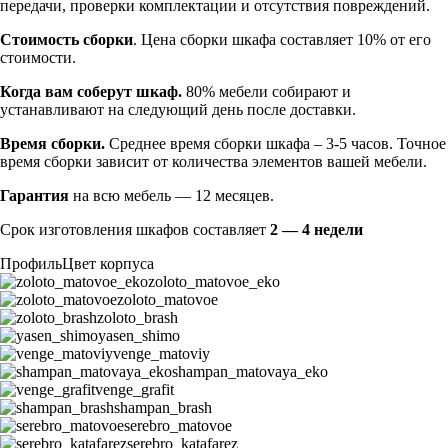
передачи, проверки комплектации и отсутствия повреждений.
Стоимость сборки
. Цена сборки шкафа составляет 10% от его
стоимости.
Когда вам соберут шкаф.
80% мебели собирают и
устанавливают на следующий день после доставки.
Время сборки.
Среднее время сборки шкафа – 3-5 часов. Точное
время сборки зависит от количества элементов вашей мебели.
Гарантия
на всю мебель — 12 месяцев.
Срок изготовления шкафов составляет
2 — 4 недели
Профиль
Цвет корпуса
zoloto_matovoe_eko
zoloto_matovoe
zoloto_brash
yasen_shimo
venge_matoviy
shampan_matovaya_eko
venge_grafit
shampan_brash
serebro_matovoe
serebro_katafarez