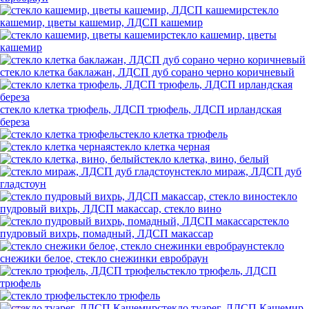
стекло
кашемир, цветы кашемир, ЛДСП кашемир
стекло кашемир, цветы
кашемир
стекло клетка баклажан, ЛДСП дуб сорано черно коричневый
стекло клетка трюфель, ЛДСП трюфель, ЛДСП ирландская
береза
стекло клетка трюфель
стекло клетка черная
стекло клетка, вино, белый
стекло мираж, ЛДСП дуб
гладстоун
стекло
пудровый вихрь, ЛДСП макассар, стекло вино
стекло
пудровый вихрь, помадный, ЛДСП макассар
стекло
снежики белое, стекло снежинки евробраун
стекло трюфель, ЛДСП
трюфель
стекло трюфель
стекло туарег, ЛДСП Кашемир