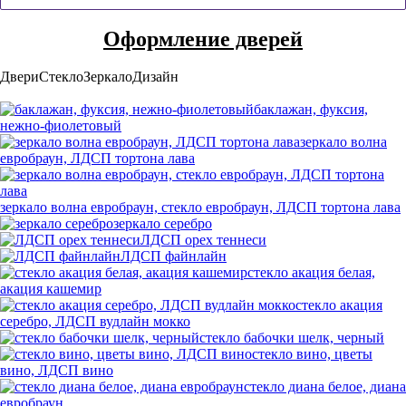
Оформление дверей
Двери
Стекло
Зеркало
Дизайн
баклажан, фуксия,
нежно-фиолетовый
зеркало волна
евробраун, ЛДСП тортона лава
зеркало волна евробраун, стекло евробраун, ЛДСП тортона лава
зеркало серебро
ЛДСП орех теннеси
ЛДСП файнлайн
стекло акация белая,
акация кашемир
стекло акация
серебро, ЛДСП вудлайн мокко
стекло бабочки шелк, черный
стекло вино, цветы
вино, ЛДСП вино
стекло диана белое, диана
евробраун