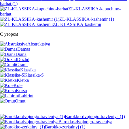
barhat (1)
ZL-KLASSIKA-kapuchino-
barhat
ZL-KLASSIKA-kashemir (1)
ZL-KLASSIKA-kashemir
С узором
Abstraktsiya
Damas
Diana
Dozhd
Granit
Klassika
Klassika-S
Kletka
Kole
Korso
Labirint
Omut
Barokko-dvojnogo-travleniya (1)
Barokko-dvojnogo-travleniya
Barokko-zerkalnyj (1)