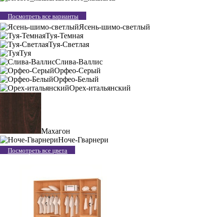
Посмотреть все варианты
Ясень-шимо-светлый
Туя-Темная
Туя-Светлая
Туя
Слива-Валлис
Орфео-Серый
Орфео-Белый
Орех-итальянский
Махагон
Ноче-Гварнери
Посмотреть все цвета