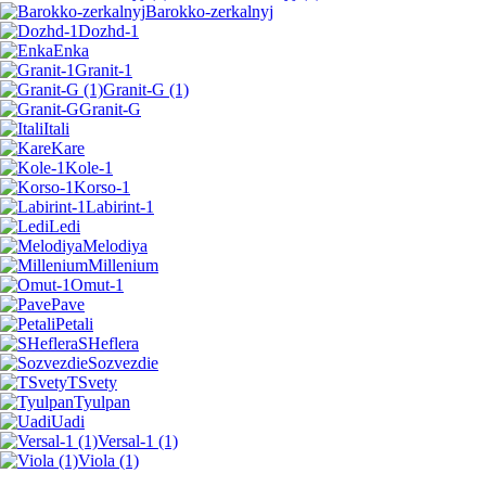
Barokko-zerkalnyj
Dozhd-1
Enka
Granit-1
Granit-G (1)
Granit-G
Itali
Kare
Kole-1
Korso-1
Labirint-1
Ledi
Melodiya
Millenium
Omut-1
Pave
Petali
SHeflera
Sozvezdie
TSvety
Tyulpan
Uadi
Versal-1 (1)
Viola (1)