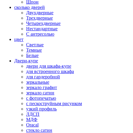
Шпон
сколько дверей
Двухдверные
Трехдверные
Четырехдверные
Нестандартные
С антресолью
цвет
Светлые
Темные
Белые
Двери-купе
двери для шкафа-купе
для встроенного шкафа
для гардеробной
зеркальные
зеркало графит
зеркало сатин
с фотопечатью
с пескоструйным рисунком
узкий профиль
ЛДСП
МДФ
Oracal
стекло сатин