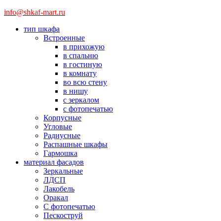
info@shkaf-mart.ru
тип шкафа
Встроенные
в прихожую
в спальню
в гостиную
в комнату
во всю стену
в нишу
с зеркалом
с фотопечатью
Корпусные
Угловые
Радиусные
Распашные шкафы
Гармошка
материал фасадов
Зеркальные
ЛДСП
Лакобель
Оракал
С фотопечатью
Пескоструй