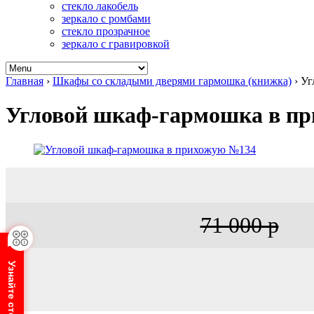
стекло лакобель
зеркало с ромбами
стекло прозрачное
зеркало с гравировкой
Главная
›
Шкафы со складыми дверями гармошка (книжка)
›
Уг
Угловой шкаф-гармошка в п
71 000 р