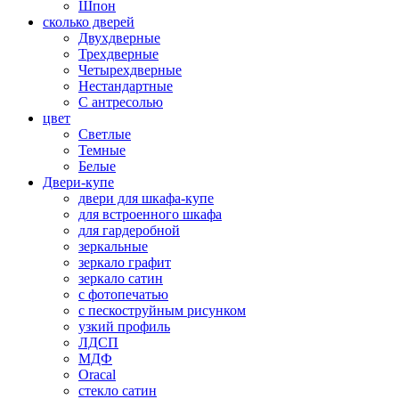
Шпон
сколько дверей
Двухдверные
Трехдверные
Четырехдверные
Нестандартные
С антресолью
цвет
Светлые
Темные
Белые
Двери-купе
двери для шкафа-купе
для встроенного шкафа
для гардеробной
зеркальные
зеркало графит
зеркало сатин
с фотопечатью
с пескоструйным рисунком
узкий профиль
ЛДСП
МДФ
Oracal
стекло сатин