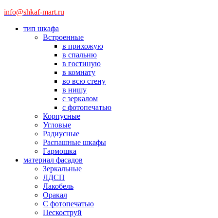
info@shkaf-mart.ru
тип шкафа
Встроенные
в прихожую
в спальню
в гостиную
в комнату
во всю стену
в нишу
с зеркалом
с фотопечатью
Корпусные
Угловые
Радиусные
Распашные шкафы
Гармошка
материал фасадов
Зеркальные
ЛДСП
Лакобель
Оракал
С фотопечатью
Пескоструй