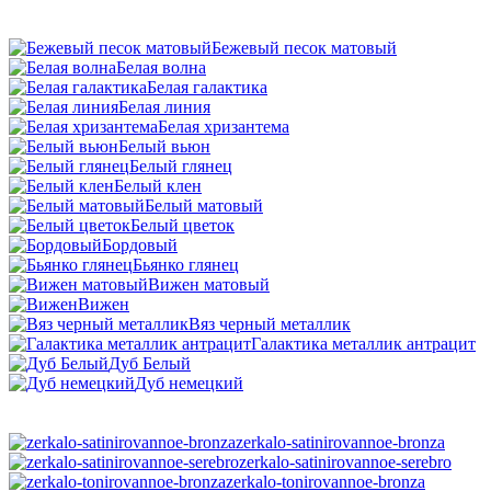
Бежевый песок матовый
Белая волна
Белая галактика
Белая линия
Белая хризантема
Белый вьюн
Белый глянец
Белый клен
Белый матовый
Белый цветок
Бордовый
Бьянко глянец
Вижен матовый
Вижен
Вяз черный металлик
Галактика металлик антрацит
Дуб Белый
Дуб немецкий
zerkalo-satinirovannoe-bronza
zerkalo-satinirovannoe-serebro
zerkalo-tonirovannoe-bronza