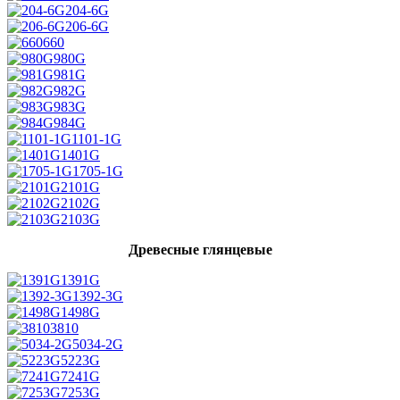
204-6G
206-6G
660
980G
981G
982G
983G
984G
1101-1G
1401G
1705-1G
2101G
2102G
2103G
Древесные глянцевые
1391G
1392-3G
1498G
3810
5034-2G
5223G
7241G
7253G