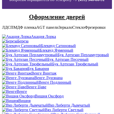
Оформление дверей
ЛДСП
МДФ пленка
AGT панели
Зеркало
Стекло
Фрезеровки
Акация Лорка
Береза
Блеквуд Сатиновый
Блеквуд Ячменный
Бук Артизан Перламутровый
Бук Артизан Песочный
Бук Артизан Трюфельный
Бук Бавария
Венге Винтаж
Венге Луизиана
Венге Подлинный
Венге Цаве
Венге
Вишня Оксфорд
Вишня
Вяз Либерти Дымчатый
Вяз Либерти Светлый