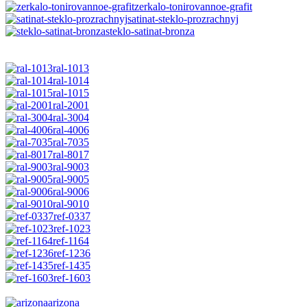
zerkalo-tonirovannoe-grafit
satinat-steklo-prozrachnyj
steklo-satinat-bronza
ral-1013
ral-1014
ral-1015
ral-2001
ral-3004
ral-4006
ral-7035
ral-8017
ral-9003
ral-9005
ral-9006
ral-9010
ref-0337
ref-1023
ref-1164
ref-1236
ref-1435
ref-1603
arizona