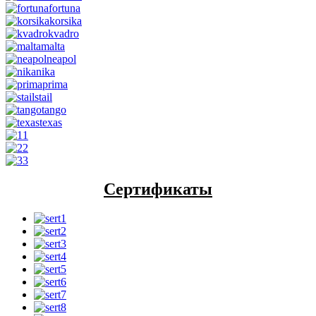
fortuna
korsika
kvadro
malta
neapol
nika
prima
stail
tango
texas
1
2
3
Сертификаты