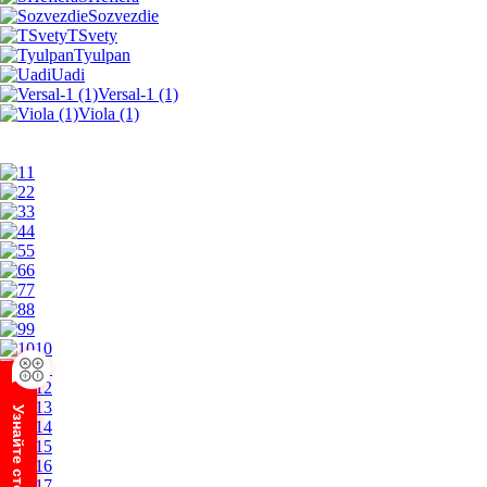
Sozvezdie
TSvety
Tyulpan
Uadi
Versal-1 (1)
Viola (1)
1
2
3
4
5
6
7
8
9
10
11
12
13
14
15
16
17