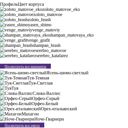
Профиль
Цвет корпуса
zoloto_matovoe_eko
zoloto_matovoe
zoloto_brash
yasen_shimo
venge_matoviy
shampan_matovaya_eko
venge_grafit
shampan_brash
serebro_matovoe
serebro_katafarez
Посмотреть все варианты
Ясень-шимо-светлый
Туя-Темная
Туя-Светлая
Туя
Слива-Валлис
Орфео-Серый
Орфео-Белый
Орех-итальянский
Махагон
Ноче-Гварнери
Посмотреть все цвета