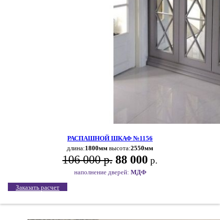
РАСПАШНОЙ ШКАФ №1156
длина:
1800мм
высота:
2550мм
106 000 р.
88 000
р.
наполнение дверей:
МДФ
Заказать расчет