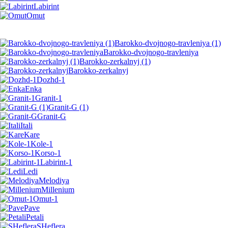
Labirint
Omut
Barokko-dvojnogo-travleniya (1)
Barokko-dvojnogo-travleniya
Barokko-zerkalnyj (1)
Barokko-zerkalnyj
Dozhd-1
Enka
Granit-1
Granit-G (1)
Granit-G
Itali
Kare
Kole-1
Korso-1
Labirint-1
Ledi
Melodiya
Millenium
Omut-1
Pave
Petali
SHeflera