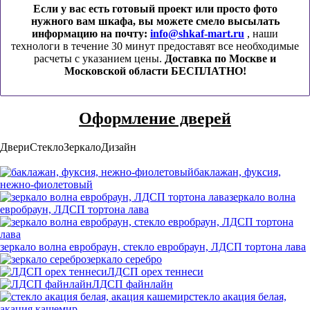
Если у вас есть готовый проект или просто фото
нужного вам шкафа, вы можете смело высылать
информацию на почту:
info@shkaf-mart.ru
, наши
технологи в течение 30 минут предоставят все необходимые
расчеты с указанием цены.
Доставка по Москве и
Московской области БЕСПЛАТНО!
Оформление дверей
Двери
Стекло
Зеркало
Дизайн
баклажан, фуксия,
нежно-фиолетовый
зеркало волна
евробраун, ЛДСП тортона лава
зеркало волна евробраун, стекло евробраун, ЛДСП тортона лава
зеркало серебро
ЛДСП орех теннеси
ЛДСП файнлайн
стекло акация белая,
акация кашемир