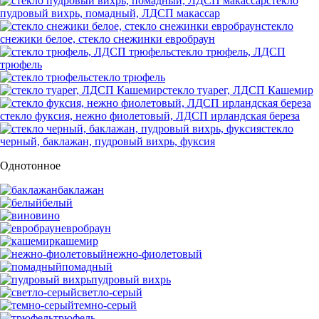
стекло
пудровый вихрь, помадный, ЛДСП макассар
стекло
снежики белое, стекло снежинки евробраун
стекло трюфель, ЛДСП
трюфель
стекло трюфель
стекло туарег, ЛДСП Кашемир
стекло фуксия, нежно фиолетовый, ЛДСП ирландская береза
стекло
черный, баклажан, пудровый вихрь, фуксия
Однотонное
баклажан
белый
вино
евробраун
кашемир
нежно-фиолетовый
помадный
пудровый вихрь
светло-серый
темно-серый
трюфель