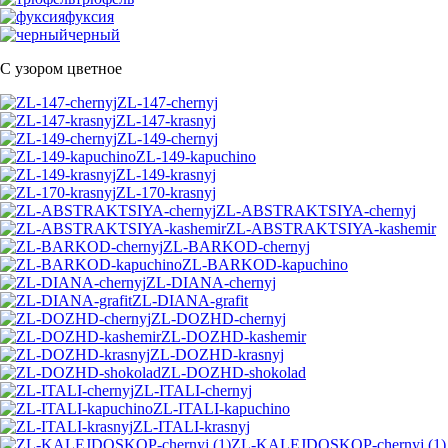
фуксия
черный
С узором цветное
ZL-147-chernyj
ZL-147-krasnyj
ZL-149-chernyj
ZL-149-kapuchino
ZL-149-krasnyj
ZL-170-krasnyj
ZL-ABSTRAKTSIYA-chernyj
ZL-ABSTRAKTSIYA-kashemir
ZL-BARKOD-chernyj
ZL-BARKOD-kapuchino
ZL-DIANA-chernyj
ZL-DIANA-grafit
ZL-DOZHD-chernyj
ZL-DOZHD-kashemir
ZL-DOZHD-krasnyj
ZL-DOZHD-shokolad
ZL-ITALI-chernyj
ZL-ITALI-kapuchino
ZL-ITALI-krasnyj
ZL-KALEJDOSKOP-chernyj (1)