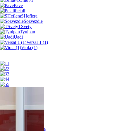
Omut-1
Pave
Petali
SHeflera
Sozvezdie
TSvety
Tyulpan
Uadi
Versal-1 (1)
Viola (1)
1
2
3
4
5
6