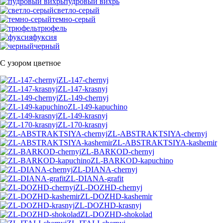
пудровый вихрь
светло-серый
темно-серый
трюфель
фуксия
черный
С узором цветное
ZL-147-chernyj
ZL-147-krasnyj
ZL-149-chernyj
ZL-149-kapuchino
ZL-149-krasnyj
ZL-170-krasnyj
ZL-ABSTRAKTSIYA-chernyj
ZL-ABSTRAKTSIYA-kashemir
ZL-BARKOD-chernyj
ZL-BARKOD-kapuchino
ZL-DIANA-chernyj
ZL-DIANA-grafit
ZL-DOZHD-chernyj
ZL-DOZHD-kashemir
ZL-DOZHD-krasnyj
ZL-DOZHD-shokolad