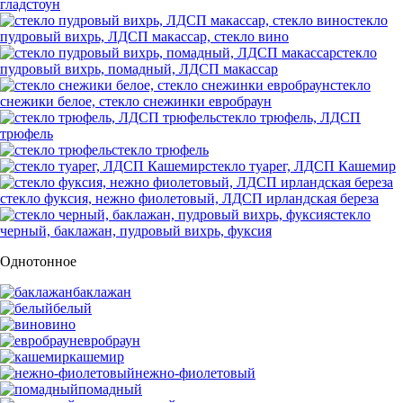
гладстоун
стекло
пудровый вихрь, ЛДСП макассар, стекло вино
стекло
пудровый вихрь, помадный, ЛДСП макассар
стекло
снежики белое, стекло снежинки евробраун
стекло трюфель, ЛДСП
трюфель
стекло трюфель
стекло туарег, ЛДСП Кашемир
стекло фуксия, нежно фиолетовый, ЛДСП ирландская береза
стекло
черный, баклажан, пудровый вихрь, фуксия
Однотонное
баклажан
белый
вино
евробраун
кашемир
нежно-фиолетовый
помадный