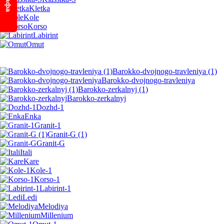
Kletka
Kole
Korso
Labirint
Omut
Barokko-dvojnogo-travleniya (1)
Barokko-dvojnogo-travleniya
Barokko-zerkalnyj (1)
Barokko-zerkalnyj
Dozhd-1
Enka
Granit-1
Granit-G (1)
Granit-G
Itali
Kare
Kole-1
Korso-1
Labirint-1
Ledi
Melodiya
Millenium