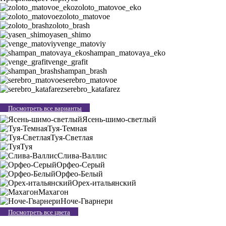
zoloto_matovoe_eko
zoloto_matovoe
zoloto_brash
yasen_shimo
venge_matoviy
shampan_matovaya_eko
venge_grafit
shampan_brash
serebro_matovoe
serebro_katafarez
Посмотреть все варианты
Ясень-шимо-светлый
Туя-Темная
Туя-Светлая
Туя
Слива-Валлис
Орфео-Серый
Орфео-Белый
Орех-итальянский
Махагон
Ноче-Гварнери
Посмотреть все цвета