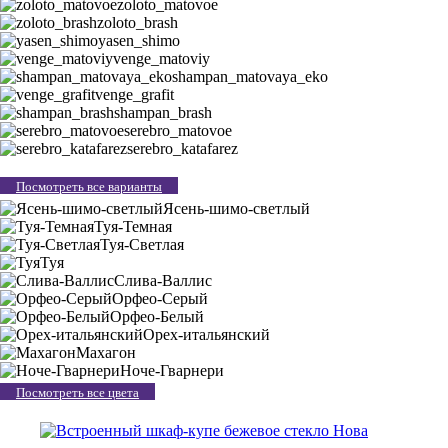
zoloto_matovoe
zoloto_brash
yasen_shimo
venge_matoviy
shampan_matovaya_eko
venge_grafit
shampan_brash
serebro_matovoe
serebro_katafarez
Посмотреть все варианты
Ясень-шимо-светлый
Туя-Темная
Туя-Светлая
Туя
Слива-Валлис
Орфео-Серый
Орфео-Белый
Орех-итальянский
Махагон
Ноче-Гварнери
Посмотреть все цвета