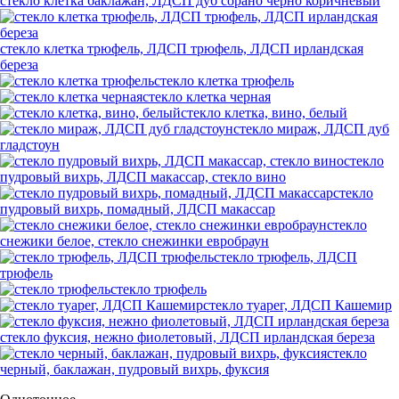
стекло клетка баклажан, ЛДСП дуб сорано черно коричневый
стекло клетка трюфель, ЛДСП трюфель, ЛДСП ирландская
береза
стекло клетка трюфель
стекло клетка черная
стекло клетка, вино, белый
стекло мираж, ЛДСП дуб
гладстоун
стекло
пудровый вихрь, ЛДСП макассар, стекло вино
стекло
пудровый вихрь, помадный, ЛДСП макассар
стекло
снежики белое, стекло снежинки евробраун
стекло трюфель, ЛДСП
трюфель
стекло трюфель
стекло туарег, ЛДСП Кашемир
стекло фуксия, нежно фиолетовый, ЛДСП ирландская береза
стекло
черный, баклажан, пудровый вихрь, фуксия