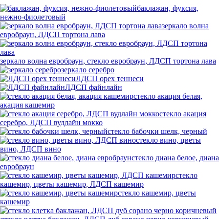
баклажан, фуксия,
нежно-фиолетовый
зеркало волна
евробраун, ЛДСП тортона лава
зеркало волна евробраун, стекло евробраун, ЛДСП тортона лава
зеркало серебро
ЛДСП орех теннеси
ЛДСП файнлайн
стекло акация белая,
акация кашемир
стекло акация
серебро, ЛДСП вудлайн мокко
стекло бабочки шелк, черный
стекло вино, цветы
вино, ЛДСП вино
стекло диана белое, диана
евробраун
стекло
кашемир, цветы кашемир, ЛДСП кашемир
стекло кашемир, цветы
кашемир