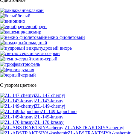
Однотонное
баклажан
белый
вино
евробраун
кашемир
нежно-фиолетовый
помадный
пудровый вихрь
светло-серый
темно-серый
трюфель
фуксия
черный
С узором цветное
ZL-147-chernyj
ZL-147-krasnyj
ZL-149-chernyj
ZL-149-kapuchino
ZL-149-krasnyj
ZL-170-krasnyj
ZL-ABSTRAKTSIYA-chernyj
ZL-ABSTRAKTSIYA-kashemir