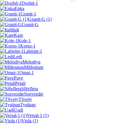
Dozhd-1
Enka
Granit-1
Granit-G (1)
Granit-G
Itali
Kare
Kole-1
Korso-1
Labirint-1
Ledi
Melodiya
Millenium
Omut-1
Pave
Petali
SHeflera
Sozvezdie
TSvety
Tyulpan
Uadi
Versal-1 (1)
Viola (1)