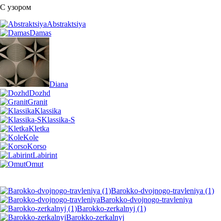
С узором
Abstraktsiya
Damas
Diana
Dozhd
Granit
Klassika
Klassika-S
Kletka
Kole
Korso
Labirint
Omut
Barokko-dvojnogo-travleniya (1)
Barokko-dvojnogo-travleniya
Barokko-zerkalnyj (1)
Barokko-zerkalnyj