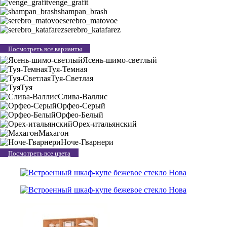
venge_grafit
shampan_brash
serebro_matovoe
serebro_katafarez
Посмотреть все варианты
Ясень-шимо-светлый
Туя-Темная
Туя-Светлая
Туя
Слива-Валлис
Орфео-Серый
Орфео-Белый
Орех-итальянский
Махагон
Ноче-Гварнери
Посмотреть все цвета