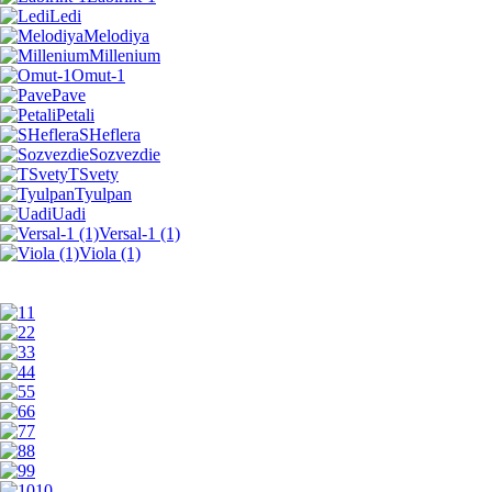
Ledi
Melodiya
Millenium
Omut-1
Pave
Petali
SHeflera
Sozvezdie
TSvety
Tyulpan
Uadi
Versal-1 (1)
Viola (1)
1
2
3
4
5
6
7
8
9
10