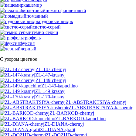
кашемир
нежно-фиолетовый
помадный
пудровый вихрь
светло-серый
темно-серый
трюфель
фуксия
черный
С узором цветное
ZL-147-chernyj
ZL-147-krasnyj
ZL-149-chernyj
ZL-149-kapuchino
ZL-149-krasnyj
ZL-170-krasnyj
ZL-ABSTRAKTSIYA-chernyj
ZL-ABSTRAKTSIYA-kashemir
ZL-BARKOD-chernyj
ZL-BARKOD-kapuchino
ZL-DIANA-chernyj
ZL-DIANA-grafit
ZL-DOZHD-chernyj