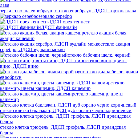
зеркало волна евробраун, стекло евробраун, ЛДСП тортона лава
зеркало серебро
ЛДСП орех теннеси
ЛДСП файнлайн
стекло акация белая,
акация кашемир
стекло акация
серебро, ЛДСП вудлайн мокко
стекло бабочки шелк, черный
стекло вино, цветы
вино, ЛДСП вино
стекло диана белое, диана
евробраун
стекло
кашемир, цветы кашемир, ЛДСП кашемир
стекло кашемир, цветы
кашемир
стекло клетка баклажан, ЛДСП дуб сорано черно коричневый
стекло клетка трюфель, ЛДСП трюфель, ЛДСП ирландская
береза