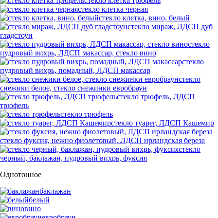
стекло клетка трюфель
стекло клетка черная
стекло клетка, вино, белый
стекло мираж, ЛДСП дуб
гладстоун
стекло
пудровый вихрь, ЛДСП макассар, стекло вино
стекло
пудровый вихрь, помадный, ЛДСП макассар
стекло
снежики белое, стекло снежинки евробраун
стекло трюфель, ЛДСП
трюфель
стекло трюфель
стекло туарег, ЛДСП Кашемир
стекло фуксия, нежно фиолетовый, ЛДСП ирландская береза
стекло
черный, баклажан, пудровый вихрь, фуксия
Однотонное
баклажан
белый
вино
евробраун