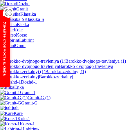
Dozhd
Granit
Klassika
Klassika-S
Узнайте стоимость шкафа
Kletka
Kole
Korso
Labirint
Omut
Barokko-dvojnogo-travleniya (1)
Barokko-dvojnogo-travleniya
Barokko-zerkalnyj (1)
Barokko-zerkalnyj
Dozhd-1
Enka
Granit-1
Granit-G (1)
Granit-G
Itali
Kare
Kole-1
Korso-1
Labirint-1