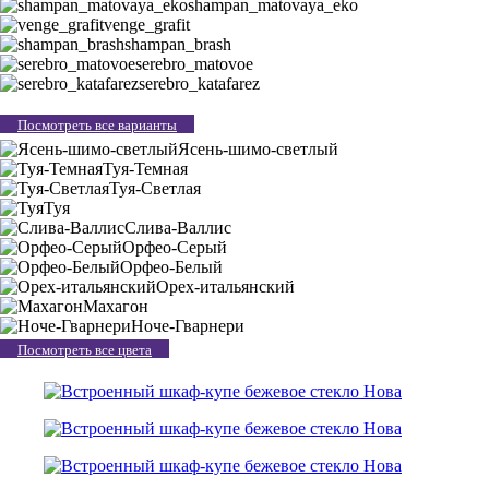
shampan_matovaya_eko
venge_grafit
shampan_brash
serebro_matovoe
serebro_katafarez
Посмотреть все варианты
Ясень-шимо-светлый
Туя-Темная
Туя-Светлая
Туя
Слива-Валлис
Орфео-Серый
Орфео-Белый
Орех-итальянский
Махагон
Ноче-Гварнери
Посмотреть все цвета