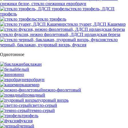
снежики белое, стекло снежинки евробраун
стекло трюфель, ЛДСП
трюфель
стекло трюфель
стекло туарег, ЛДСП Кашемир
стекло фуксия, нежно фиолетовый, ЛДСП ирландская береза
стекло
черный, баклажан, пудровый вихрь, фуксия
Однотонное
баклажан
белый
вино
евробраун
кашемир
нежно-фиолетовый
помадный
пудровый вихрь
светло-серый
темно-серый
трюфель
фуксия
черный