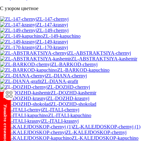
С узором цветное
ZL-147-chernyj
ZL-147-krasnyj
ZL-149-chernyj
ZL-149-kapuchino
ZL-149-krasnyj
ZL-170-krasnyj
ZL-ABSTRAKTSIYA-chernyj
ZL-ABSTRAKTSIYA-kashemir
ZL-BARKOD-chernyj
ZL-BARKOD-kapuchino
ZL-DIANA-chernyj
ZL-DIANA-grafit
ZL-DOZHD-chernyj
ZL-DOZHD-kashemir
ZL-DOZHD-krasnyj
ZL-DOZHD-shokolad
Узнайте стоимость шкафа
ZL-ITALI-chernyj
ZL-ITALI-kapuchino
ZL-ITALI-krasnyj
ZL-KALEJDOSKOP-chernyj (1)
ZL-KALEJDOSKOP-chernyj
ZL-KALEJDOSKOP-kapuchino