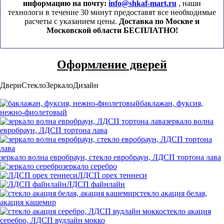
информацию на почту:
info@shkaf-mart.ru
, наши
технологи в течение 30 минут предоставят все необходимые
расчеты с указанием цены.
Доставка по Москве и
Московской области БЕСПЛАТНО!
Оформление дверей
Двери
Стекло
Зеркало
Дизайн
баклажан, фуксия,
нежно-фиолетовый
зеркало волна
евробраун, ЛДСП тортона лава
зеркало волна евробраун, стекло евробраун, ЛДСП тортона лава
зеркало серебро
ЛДСП орех теннеси
ЛДСП файнлайн
стекло акация белая,
акация кашемир
стекло акация
серебро, ЛДСП вудлайн мокко