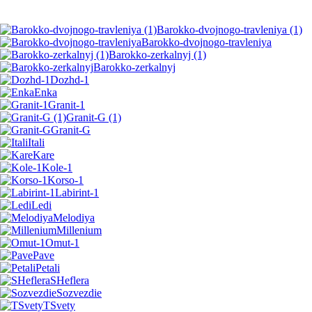
Barokko-dvojnogo-travleniya (1)
Barokko-dvojnogo-travleniya
Barokko-zerkalnyj (1)
Barokko-zerkalnyj
Dozhd-1
Enka
Granit-1
Granit-G (1)
Granit-G
Itali
Kare
Kole-1
Korso-1
Labirint-1
Ledi
Melodiya
Millenium
Omut-1
Pave
Petali
SHeflera
Sozvezdie
TSvety