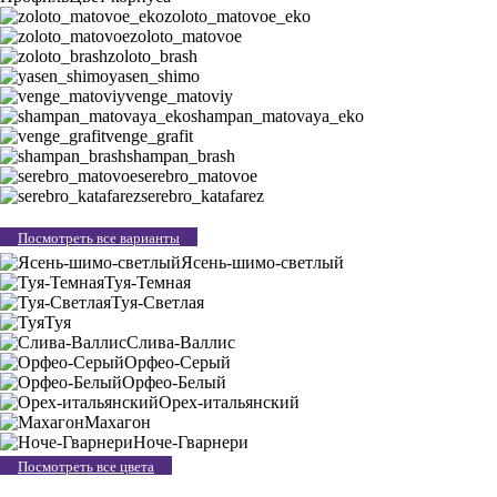
zoloto_matovoe_eko
zoloto_matovoe
zoloto_brash
yasen_shimo
venge_matoviy
shampan_matovaya_eko
venge_grafit
shampan_brash
serebro_matovoe
serebro_katafarez
Посмотреть все варианты
Ясень-шимо-светлый
Туя-Темная
Туя-Светлая
Туя
Слива-Валлис
Орфео-Серый
Орфео-Белый
Орех-итальянский
Махагон
Ноче-Гварнери
Посмотреть все цвета