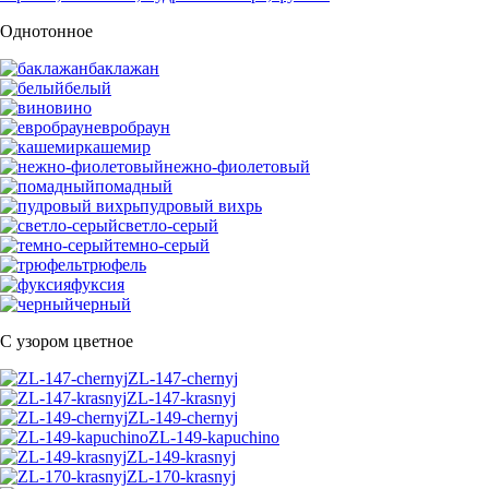
Однотонное
баклажан
белый
вино
евробраун
кашемир
нежно-фиолетовый
помадный
пудровый вихрь
светло-серый
темно-серый
трюфель
фуксия
черный
С узором цветное
ZL-147-chernyj
ZL-147-krasnyj
ZL-149-chernyj
ZL-149-kapuchino
ZL-149-krasnyj
ZL-170-krasnyj