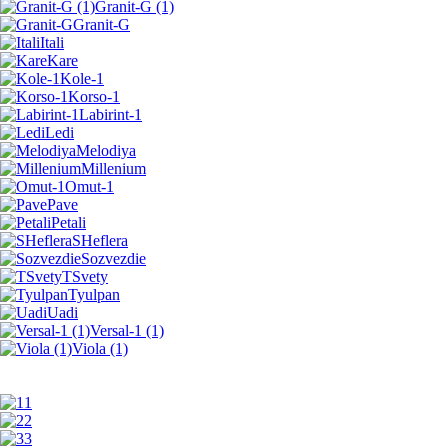
Granit-G (1)
Granit-G
Itali
Kare
Kole-1
Korso-1
Labirint-1
Ledi
Melodiya
Millenium
Omut-1
Pave
Petali
SHeflera
Sozvezdie
TSvety
Tyulpan
Uadi
Versal-1 (1)
Viola (1)
1
2
3