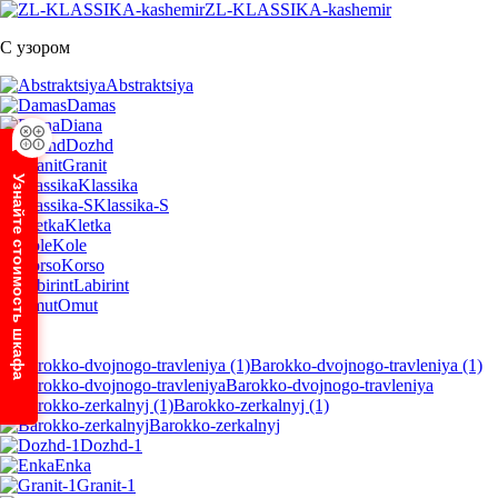
ZL-KLASSIKA-kashemir
С узором
Abstraktsiya
Damas
Diana
Dozhd
Granit
Узнайте стоимость шкафа
Klassika
Klassika-S
Kletka
Kole
Korso
Labirint
Omut
Barokko-dvojnogo-travleniya (1)
Barokko-dvojnogo-travleniya
Barokko-zerkalnyj (1)
Barokko-zerkalnyj
Dozhd-1
Enka
Granit-1