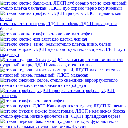
стекло клетка баклажан, ЛДСП дуб сорано черно коричневый
стекло клетка трюфель, ЛДСП трюфель, ЛДСП ирландская
береза
стекло клетка трюфель
стекло клетка черная
стекло клетка, вино, белый
стекло мираж, ЛДСП дуб
гладстоун
стекло
пудровый вихрь, ЛДСП макассар, стекло вино
стекло
пудровый вихрь, помадный, ЛДСП макассар
стекло
снежики белое, стекло снежинки евробраун
стекло трюфель, ЛДСП
трюфель
стекло трюфель
стекло туарег, ЛДСП Кашемир
стекло фуксия, нежно фиолетовый, ЛДСП ирландская береза
стекло
черный, баклажан, пудровый вихрь, фуксия