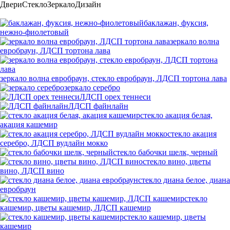
Двери
Стекло
Зеркало
Дизайн
баклажан, фуксия,
нежно-фиолетовый
зеркало волна
евробраун, ЛДСП тортона лава
зеркало волна евробраун, стекло евробраун, ЛДСП тортона лава
зеркало серебро
ЛДСП орех теннеси
ЛДСП файнлайн
стекло акация белая,
акация кашемир
стекло акация
серебро, ЛДСП вудлайн мокко
стекло бабочки шелк, черный
стекло вино, цветы
вино, ЛДСП вино
стекло диана белое, диана
евробраун
стекло
кашемир, цветы кашемир, ЛДСП кашемир
стекло кашемир, цветы
кашемир