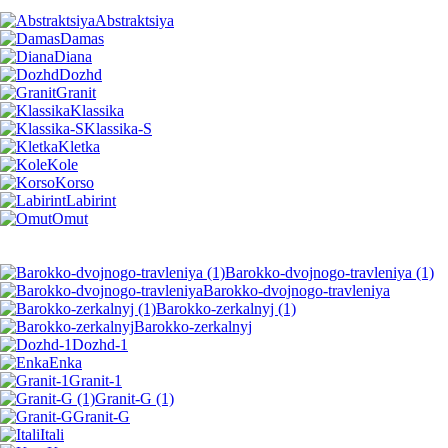
Abstraktsiya
Damas
Diana
Dozhd
Granit
Klassika
Klassika-S
Kletka
Kole
Korso
Labirint
Omut
Barokko-dvojnogo-travleniya (1)
Barokko-dvojnogo-travleniya
Barokko-zerkalnyj (1)
Barokko-zerkalnyj
Dozhd-1
Enka
Granit-1
Granit-G (1)
Granit-G
Itali