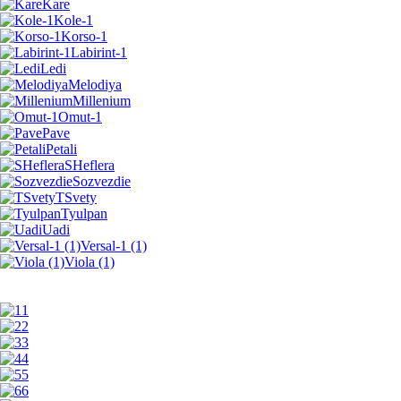
Kare
Kole-1
Korso-1
Labirint-1
Ledi
Melodiya
Millenium
Omut-1
Pave
Petali
SHeflera
Sozvezdie
TSvety
Tyulpan
Uadi
Versal-1 (1)
Viola (1)
1
2
3
4
5
6