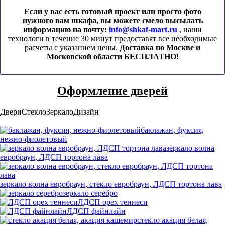
Если у вас есть готовый проект или просто фото
нужного вам шкафа, вы можете смело высылать
информацию на почту:
info@shkaf-mart.ru
, наши
технологи в течение 30 минут предоставят все необходимые
расчеты с указанием цены.
Доставка по Москве и
Московской области БЕСПЛАТНО!
Оформление дверей
Двери
Стекло
Зеркало
Дизайн
баклажан, фуксия,
нежно-фиолетовый
зеркало волна
евробраун, ЛДСП тортона лава
зеркало волна евробраун, стекло евробраун, ЛДСП тортона лава
зеркало серебро
ЛДСП орех теннеси
ЛДСП файнлайн
стекло акация белая,