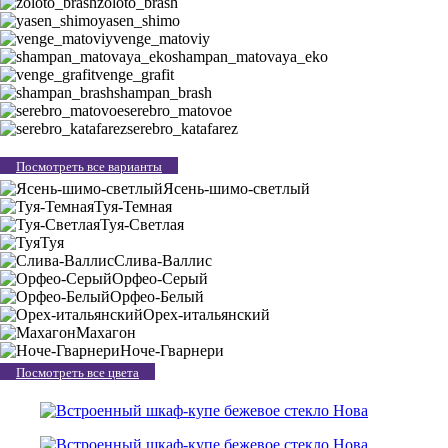
zoloto_brash
yasen_shimo
venge_matoviy
shampan_matovaya_eko
venge_grafit
shampan_brash
serebro_matovoe
serebro_katafarez
Посмотреть все варианты
Ясень-шимо-светлый
Туя-Темная
Туя-Светлая
Туя
Слива-Валлис
Орфео-Серый
Орфео-Белый
Орех-итальянский
Махагон
Ноче-Гварнери
Посмотреть все цвета