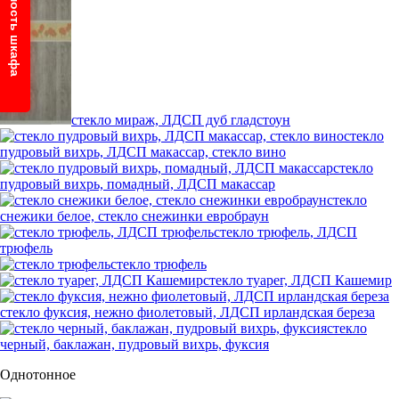
стекло мираж, ЛДСП дуб гладстоун
стекло
пудровый вихрь, ЛДСП макассар, стекло вино
стекло
пудровый вихрь, помадный, ЛДСП макассар
стекло
снежики белое, стекло снежинки евробраун
стекло трюфель, ЛДСП
трюфель
стекло трюфель
стекло туарег, ЛДСП Кашемир
стекло фуксия, нежно фиолетовый, ЛДСП ирландская береза
стекло
черный, баклажан, пудровый вихрь, фуксия
Однотонное