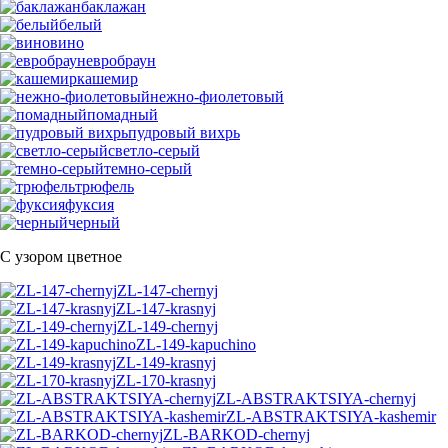
баклажан
белый
вино
евробраун
кашемир
нежно-фиолетовый
помадный
пудровый вихрь
светло-серый
темно-серый
трюфель
фуксия
черный
С узором цветное
ZL-147-chernyj
ZL-147-krasnyj
ZL-149-chernyj
ZL-149-kapuchino
ZL-149-krasnyj
ZL-170-krasnyj
ZL-ABSTRAKTSIYA-chernyj
ZL-ABSTRAKTSIYA-kashemir
ZL-BARKOD-chernyj