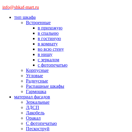
info@shkaf-mart.ru
тип шкафа
Встроенные
в прихожую
в спальню
в гостиную
в комнату
во всю стену
в нишу
с зеркалом
с фотопечатью
Корпусные
Угловые
Радиусные
Распашные шкафы
Гармошка
материал фасадов
Зеркальные
ЛДСП
Лакобель
Оракал
С фотопечатью
Пескоструй