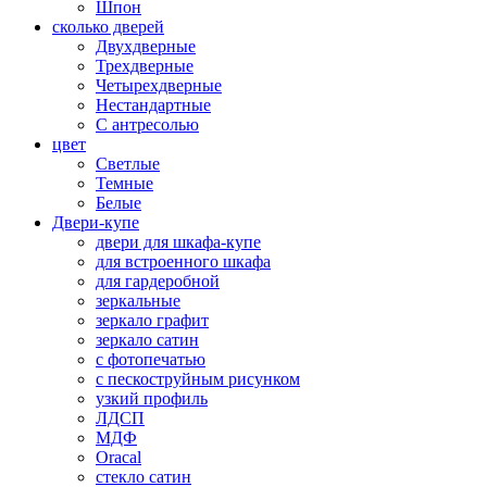
Шпон
сколько дверей
Двухдверные
Трехдверные
Четырехдверные
Нестандартные
С антресолью
цвет
Светлые
Темные
Белые
Двери-купе
двери для шкафа-купе
для встроенного шкафа
для гардеробной
зеркальные
зеркало графит
зеркало сатин
с фотопечатью
с пескоструйным рисунком
узкий профиль
ЛДСП
МДФ
Oracal
стекло сатин